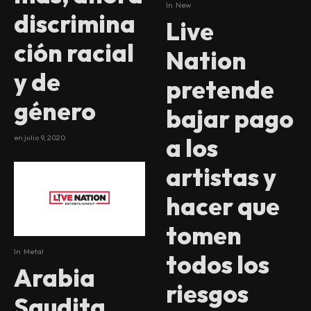
In
New
discrimina
Live
ción racial
Nation
y de
pretende
género
bajar pago
en
julio 9, 2020
a los
artistas y
hacer que
tomen
In
Metal
todos los
Arabia
riesgos
Saudita