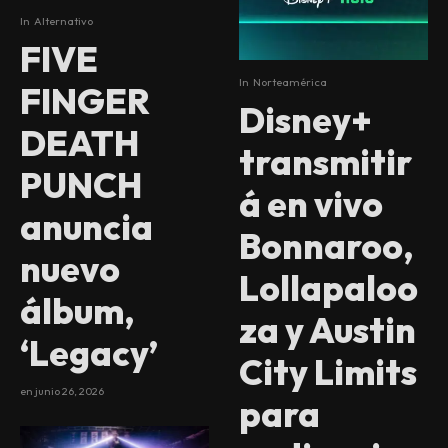
In
Alternativo
FIVE
In
Norteamérica
FINGER
Disney+
DEATH
transmitir
PUNCH
á en vivo
anuncia
Bonnaroo,
nuevo
Lollapaloo
álbum,
za y Austin
‘Legacy’
City Limits
en
junio 26, 2026
para