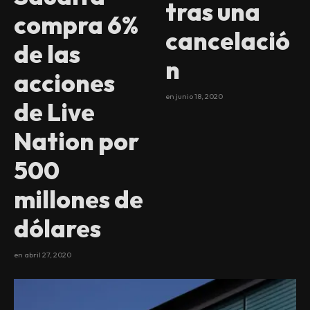
tras una
compra 6%
cancelació
de las
n
acciones
en
junio 18, 2020
de Live
Nation por
500
millones de
dólares
en
abril 27, 2020