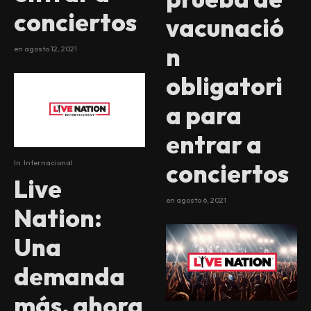
conciertos
vacunació
n
en
agosto 12, 2021
obligatori
a para
entrar a
In
Internacional
conciertos
Live
en
agosto 6, 2021
Nation:
Una
demanda
más, ahora