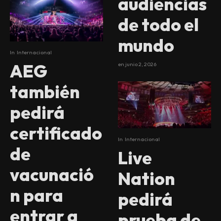
audiencias
de todo el
mundo
In
Internacional
AEG
en
junio 2, 2026
también
pedirá
certificado
In
Internacional
de
Live
vacunació
Nation
n para
pedirá
entrar a
prueba de