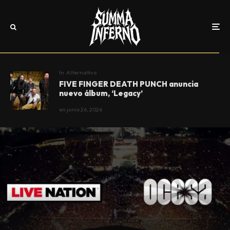
In
Alternativo
FIVE FINGER DEATH PUNCH anuncia
nuevo álbum, ‘Legacy’
en
junio 26, 2026