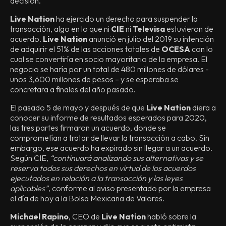
decisión.
Live Nation
ha ejercido un derecho para suspender la
transacción, algo en lo que ni
CIE
ni
Televisa
estuvieron de
acuerdo.
Live Nation
anunció en julio del 2019 su intención
de adquirir el 51% de las acciones totales de
OCESA
con lo
cual se convertiría en socio mayoritario de la empresa. El
negocio se haría por un total de 480 millones de dólares -
unos 3,600 millones de pesos – y se esperaba se
concretara a finales del año pasado.
El pasado 5 de mayo y después de que
Live Nation
diera a
conocer su informe de resultados esperados para 2020,
las tres partes firmaron un acuerdo, donde se
comprometían a tratar de llevar la transacción a cabo. Sin
embargo, ese acuerdo ha expirado sin llegar a un acuerdo.
Según CIE,
“continuará analizando sus alternativas y se
reserva todos sus derechos en virtud de los acuerdos
ejecutados en relación a la transacción y las leyes
aplicables”
, conforme al aviso presentado por la empresa
el día de hoy a la Bolsa Mexicana de Valores.
Michael Rapino
, CEO de
Live Nation
habló sobre la