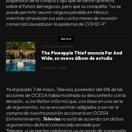
suspensión de la compra y dijo que se siente optimista
sobre el futuro del negocio, pero que su compañía
“no se
puede permitir asumir ninguna pérdida en México
mientras atraviesan sus seis u ocho meses de recesión
comercial causada por la epidemia de COVID-9”
.
See also
In
Progressive Metal
The Pineapple Thief anuncia Far And
Wide, su nuevo álbum de estudio
en
agosto 7, 2026
Ya el pasado 7 de mayo, Televisa, poseedor del 41% de las
acciones de OCESA había mostrado su descontento con la
decisión.
«Live Nation informó que, con base en una serie
de argumentos, no se encuentran obligados a cerrar la
compra de nuestra posición accionaria en OCESA
Entretenimiento.
Televisa
no está de acuerdo con dichos
argumentos»
dicta el comunicado enviado por
Televisa.
«Las partes celebraron un acuerdo de suspensión