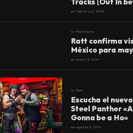
Tracks [Out In be
en
febrero 21, 2018
In
Festivales
Ratt confirma vis
México para ma
en
enero 8, 2019
In
New
Escucha el nuevo 
Steel Panther «
Gonna be a Ho»
en
agosto 9, 2019