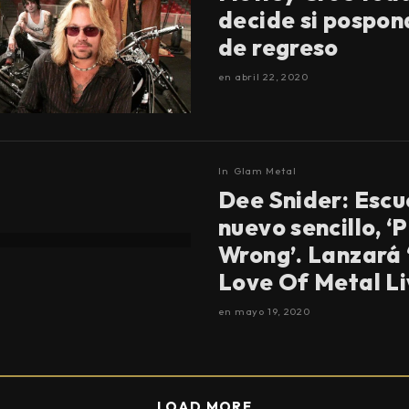
decide si pospon
de regreso
en
abril 22, 2020
In
Glam Metal
Dee Snider: Escu
nuevo sencillo, ‘
Wrong’. Lanzará 
Love Of Metal Liv
en
mayo 19, 2020
LOAD MORE