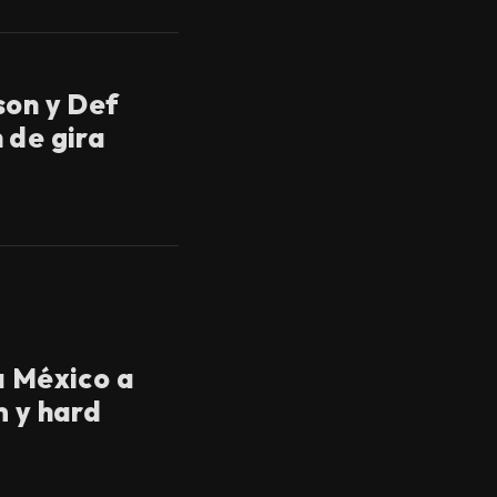
son y Def
 de gira
a México a
m y hard