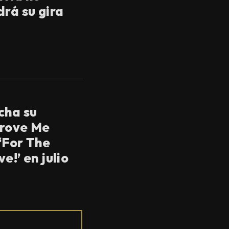
drá su gira
cha su
Prove Me
‘For The
e!’ en julio