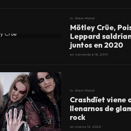
In
Glam Metal
Mötley Crüe, Poi
Leppard saldrían
juntos en 2020
en
noviembre 18, 2019
In
Glam Metal
Crashdïet viene 
llenarnos de gla
rock
en
marzo 12, 2020