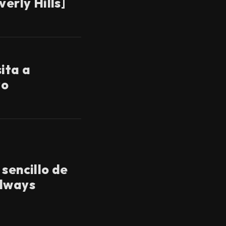
verly Hills]
ita a
yo
sencillo de
Always