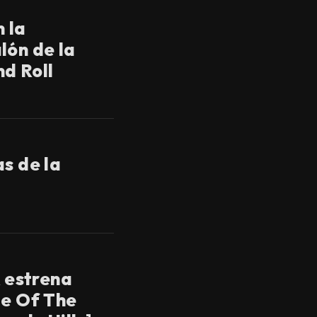
 la
lón de la
d Roll
as de la
estrena
de Of The