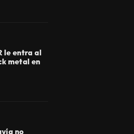
le entra al
ck metal en
avía no