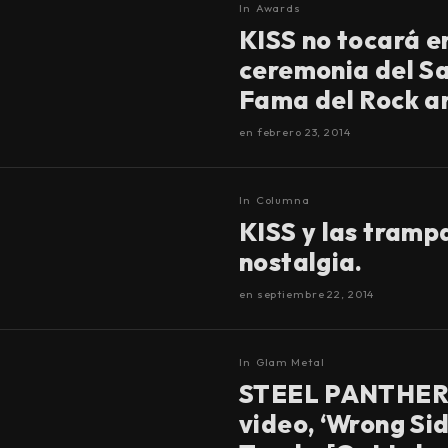
In
Awards
KISS no tocará en
ceremonia del Sa
Fama del Rock an
en
febrero 23, 2014
In
Columna
KISS y las tramp
nostalgia.
en
septiembre 22, 2014
In
Glam Metal
STEEL PANTHER 
video, ‘Wrong Si