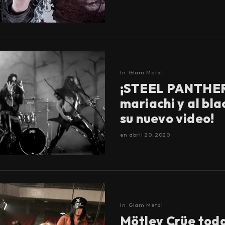
In
Glam Metal
¡STEEL PANTHER 
mariachi y al bla
su nuevo video!
en
abril 20, 2020
In
Glam Metal
Mötley Crüe tod