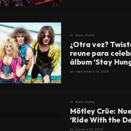
In
Glam Metal
¿Otra vez? Twist
reune para celeb
álbum ‘Stay Hung
en
septiembre 12, 2019
In
Glam Metal
Mötley Crüe: Nue
‘Ride With the De
en
octubre 30, 2019