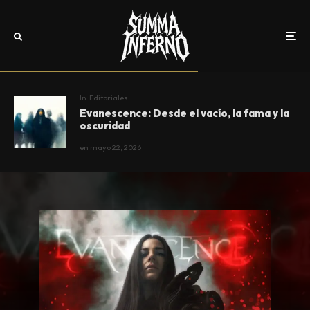
In
Editoriales
Evanescence: Desde el vacío, la fama y la
oscuridad
en
mayo 22, 2026