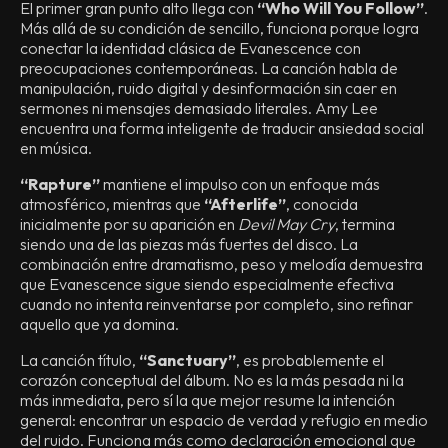
El primer gran punto alto llega con
“Who Will You Follow”
.
Más allá de su condición de sencillo, funciona porque logra
conectar la identidad clásica de Evanescence con
preocupaciones contemporáneas. La canción habla de
manipulación, ruido digital y desinformación sin caer en
sermones ni mensajes demasiado literales. Amy Lee
encuentra una forma inteligente de traducir ansiedad social
en música.
“Rapture”
mantiene el impulso con un enfoque más
atmosférico, mientras que
“Afterlife”
, conocida
inicialmente por su aparición en
Devil May Cry
, termina
siendo una de las piezas más fuertes del disco. La
combinación entre dramatismo, peso y melodía demuestra
que Evanescence sigue siendo especialmente efectiva
cuando no intenta reinventarse por completo, sino refinar
aquello que ya domina.
La canción título,
“Sanctuary”
, es probablemente el
corazón conceptual del álbum. No es la más pesada ni la
más inmediata, pero sí la que mejor resume la intención
general: encontrar un espacio de verdad y refugio en medio
del ruido. Funciona más como declaración emocional que