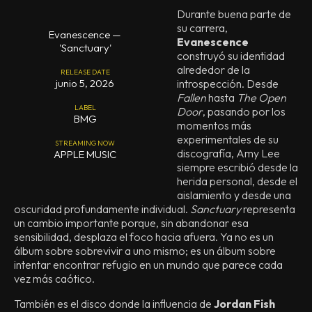
Durante buena parte de
su carrera,
Evanescence —
Evanescence
'Sanctuary'
construyó su identidad
alrededor de la
RELEASE DATE
junio 5, 2026
introspección. Desde
Fallen
hasta
The Open
LABEL
Door
, pasando por los
BMG
momentos más
experimentales de su
STREAMING NOW
discografía, Amy Lee
APPLE MUSIC
siempre escribió desde la
herida personal, desde el
aislamiento y desde una
oscuridad profundamente individual.
Sanctuary
representa
un cambio importante porque, sin abandonar esa
sensibilidad, desplaza el foco hacia afuera. Ya no es un
álbum sobre sobrevivir a uno mismo; es un álbum sobre
intentar encontrar refugio en un mundo que parece cada
vez más caótico.
También es el disco donde la influencia de
Jordan Fish