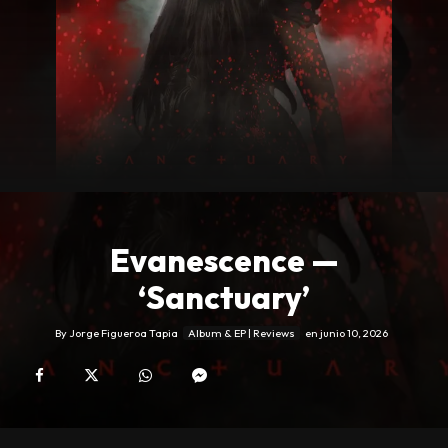
Evanescence —
‘Sanctuary’
By
Jorge Figueroa Tapia
Album & EP | Reviews
en
junio 10, 2026