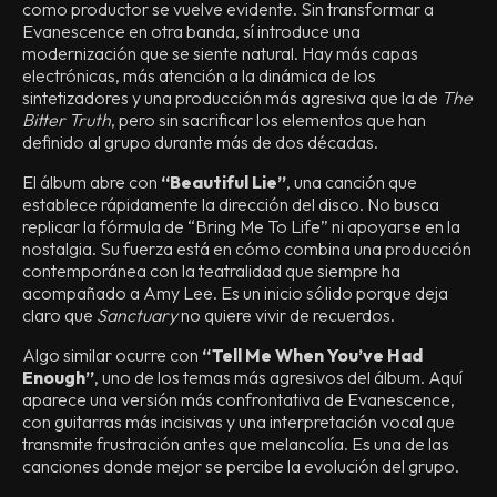
como productor se vuelve evidente. Sin transformar a
Evanescence en otra banda, sí introduce una
modernización que se siente natural. Hay más capas
electrónicas, más atención a la dinámica de los
sintetizadores y una producción más agresiva que la de
The
Bitter Truth
, pero sin sacrificar los elementos que han
definido al grupo durante más de dos décadas.
El álbum abre con
“Beautiful Lie”
, una canción que
establece rápidamente la dirección del disco. No busca
replicar la fórmula de “Bring Me To Life” ni apoyarse en la
nostalgia. Su fuerza está en cómo combina una producción
contemporánea con la teatralidad que siempre ha
acompañado a Amy Lee. Es un inicio sólido porque deja
claro que
Sanctuary
no quiere vivir de recuerdos.
Algo similar ocurre con
“Tell Me When You’ve Had
Enough”
, uno de los temas más agresivos del álbum. Aquí
aparece una versión más confrontativa de Evanescence,
con guitarras más incisivas y una interpretación vocal que
transmite frustración antes que melancolía. Es una de las
canciones donde mejor se percibe la evolución del grupo.