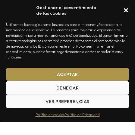
Gestionar el consentimiento
de las cookies
Utilizamos tecnologías como las cookies para almacenar y/o acceder a la
información del dispositivo. Lo hacemos para mejorar la experiencia de
navegación y para mostrar anuncios (no) personalizados. El consentimiento
a estas tecnologías nos permitirá procesar datos como el comportamiento
NOSOTROS
CONTACTO
EDITORIAL
POLÍTICA DE PRIVACIDAD
de navegación o los ID's únicos en este sitio. No consentir o retirar el
consentimiento, puede afectar negativamente a ciertas características y
POLÍTICA DE COOKIES
TÉRMINOS Y CONDICIONES
funciones.
ACEPTAR
DENEGAR
VER PREFERENCIAS
Summa Inferno — Todos los Derechos Reservados © 2026
Política de cookies
Política de Privacidad