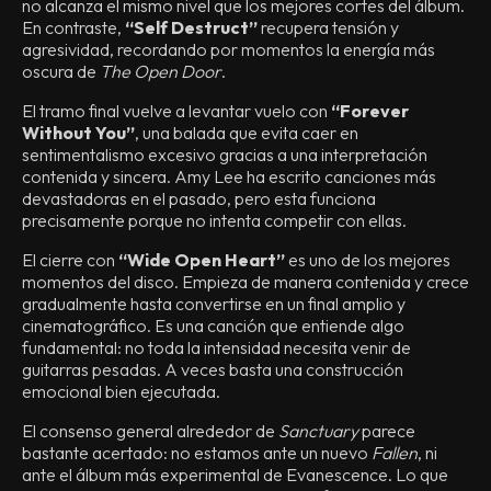
no alcanza el mismo nivel que los mejores cortes del álbum.
En contraste,
“Self Destruct”
recupera tensión y
agresividad, recordando por momentos la energía más
oscura de
The Open Door
.
El tramo final vuelve a levantar vuelo con
“Forever
Without You”
, una balada que evita caer en
sentimentalismo excesivo gracias a una interpretación
contenida y sincera. Amy Lee ha escrito canciones más
devastadoras en el pasado, pero esta funciona
precisamente porque no intenta competir con ellas.
El cierre con
“Wide Open Heart”
es uno de los mejores
momentos del disco. Empieza de manera contenida y crece
gradualmente hasta convertirse en un final amplio y
cinematográfico. Es una canción que entiende algo
fundamental: no toda la intensidad necesita venir de
guitarras pesadas. A veces basta una construcción
emocional bien ejecutada.
El consenso general alrededor de
Sanctuary
parece
bastante acertado: no estamos ante un nuevo
Fallen
, ni
ante el álbum más experimental de Evanescence. Lo que