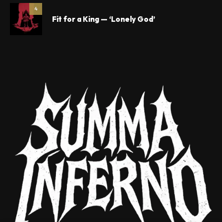
4
Fit for a King — ‘Lonely God’