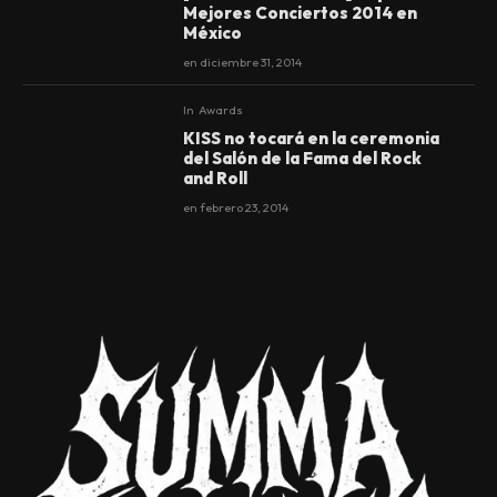
Mejores Conciertos 2014 en
México
en
diciembre 31, 2014
In
Awards
KISS no tocará en la ceremonia
del Salón de la Fama del Rock
and Roll
en
febrero 23, 2014