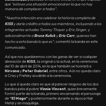
que
“esta es una situación emocional en la que no hay
manera de complacer a todos”.
“
Nuestra intención era celebrar la historia completa de
KISS
y darle crédito a todos sus miembros, incluyendo a los
integrantes actuales Tommy Thayer y Eric Singer, y
adicionalmente a
Bruce Kulick
y
Eric Carr
, quienes han
hecho a esta banda lo que es”,
comentó la banda en este
comunicado.
Así que nos quedaremos con las ganas de ver a cualquier
alineación de
KISS
, la original o la actual, en la ceremonia
del 10 de abril de 2014, en la que también se honrará a
Nirvana
y
Peter Gabriel
, entre otros. Aún no queda claro
si Criss y Frehley acudirán a la ceremonia.
Lo que sí queda claro es que al parecer ninguno de los dos
bandos pela al pobre
Vinnie Vincent
, quien brevemente
formó parte de la banda, primero encarnando el personaje
de
“El Mago”
y posteriormente durante su época Hair
Metal y sin maquillaje.