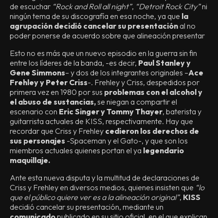
de escuchar
“Rock and Roll all night”
,
“Detroit Rock City”
ni
ningún tema de su discografía en esa noche, ya que
la
agrupación decidió cancelar su presentación
al no
poder ponerse de acuerdo sobre que alineación presentar
Esto no es más que un nuevo episodio en la guerra sin fin
entre los líderes de la banda, -es decir,
Paul Stanley y
Gene Simmons
– y dos de los integrantes originales –
Ace
Frehley y Peter Criss
-. Frehley y Criss, despedidos por
primera vez en 1980 por sus
problemas con el alcohol y
el abuso de sustancias,
se niegan a compartir el
escenario con
Eric Singer y Tommy Thayer
, baterista y
guitarrista actuales de KISS, respectivamente. Hay que
recordar que Criss y Frehley
cedieron los derechos de
sus personajes
-Spaceman y el Gato-, y que son los
miembros actuales quienes portan el ya
legendario
maquillaje.
Ante esta nueva disputa y la multitud de declaraciones de
Criss y Frehley en diversos medios, quienes insisten que
“lo
que el público quiere ver es a la alineación original”
,
KISS
decidió cancelar su presentación, mediante un
comunicado
publicado en su sitio oficial, en el que explican