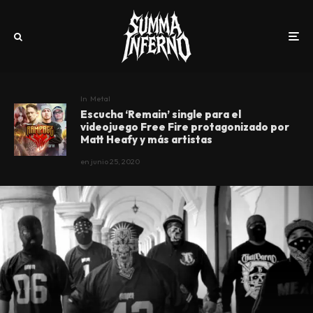
In
Metal
Escucha ‘Remain’ single para el
videojuego Free Fire protagonizado por
Matt Heafy y más artistas
en
junio 25, 2020