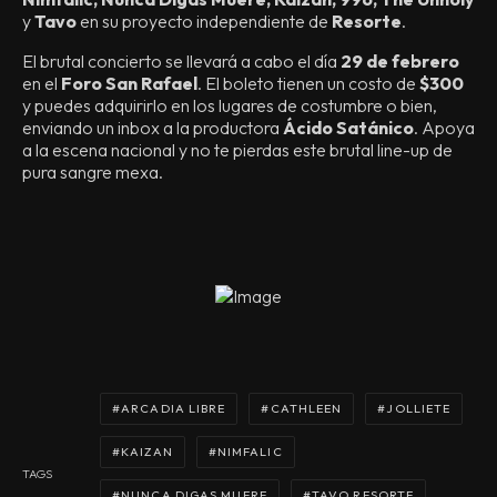
y
Tavo
en su proyecto independiente de
Resorte
.
El brutal concierto se llevará a cabo el día
29 de febrero
en el
Foro San Rafael
. El boleto tienen un costo de
$300
y puedes adquirirlo en los lugares de costumbre o bien,
enviando un inbox a la productora
Ácido Satánico
. Apoya
a la escena nacional y no te pierdas este brutal line-up de
pura sangre mexa.
ARCADIA LIBRE
CATHLEEN
JOLLIETE
KAIZAN
NIMFALIC
TAGS
NUNCA DIGAS MUERE
TAVO RESORTE