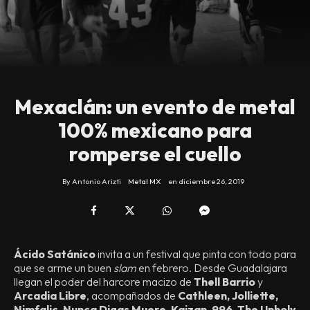
Mexaclán: un evento de metal
100% mexicano para
romperse el cuello
By
Antonio Arizti
Metal MX
en
diciembre 26, 2019
Ácido Satánico
invita a un festival que pinta con todo para
que se arme un buen
slam
en febrero. Desde Guadalajara
llegan el poder del harcore macizo de
Thell Barrio
y
Arcadia Libre
, acompañados de
Cathleen, Jolliette,
Nimfalic, Nunca Digas Muere, Kaizan, 996, The Unholy