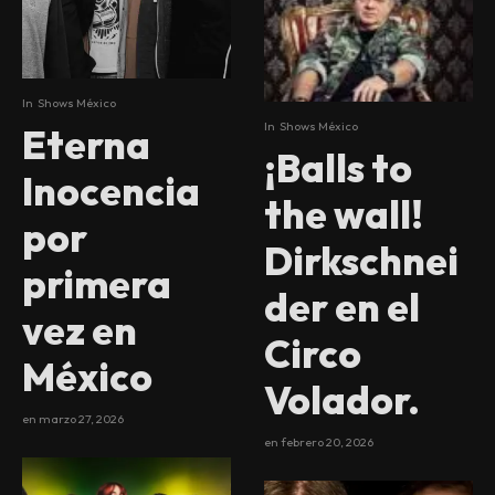
In
Shows México
In
Shows México
Eterna
¡Balls to
Inocencia
the wall!
por
Dirkschnei
primera
der en el
vez en
Circo
México
Volador.
en
marzo 27, 2026
en
febrero 20, 2026