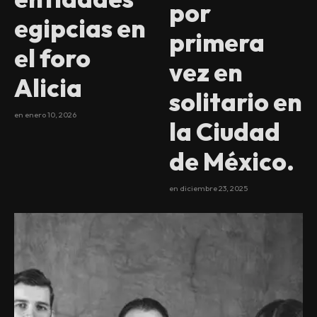
por
egipcias en
primera
el foro
vez en
Alicia
solitario en
en
enero 10, 2026
la Ciudad
de México.
en
diciembre 23, 2025