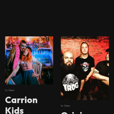
In
New
Carrion
In
New
Kids