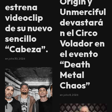
Origin y
estrena
Unmerciful
videoclip
devastará
de su nuevo
n el Circo
sencillo
Volador en
“Cabeza”.
el evento
en
julio 30, 2026
“Death
Metal
Chaos”
en
julio 8, 2026