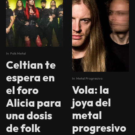
In
Folk Metal
Celtian te
espera en
In
Metal Progresivo
Vola: la
el foro
joya del
Alicia para
metal
una dosis
progresivo
de folk