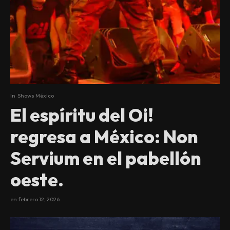
In
Shows México
El espíritu del Oi!
regresa a México: Non
Servium en el pabellón
oeste.
en
febrero 12, 2026