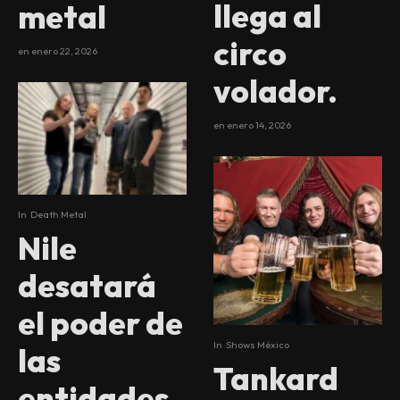
llega al
metal
circo
en
enero 22, 2026
volador.
en
enero 14, 2026
In
Death Metal
Nile
desatará
el poder de
In
Shows México
las
Tankard
entidades