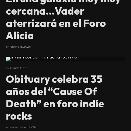
cercana…Vader
aterrizará en el Foro
Alicia
en
enero 11, 2026
In
Death Metal
Obituary celebra 35
años del “Cause Of
Death” en foro indie
rocks
en
diciembre 10, 2025