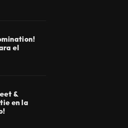
omination!
ara el
eet &
tie en la
o!