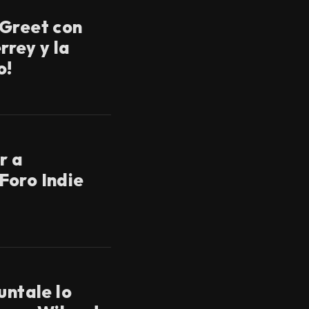
 Greet con
rey y la
o!
r a
Foro Indie
untale lo