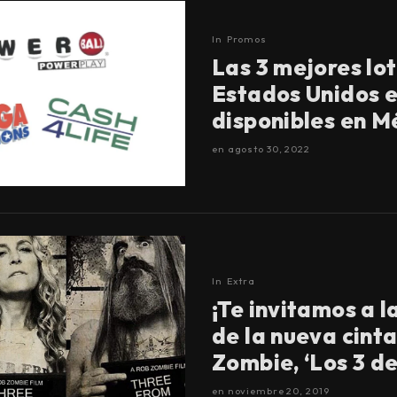
In
Promos
Las 3 mejores lo
Estados Unidos 
disponibles en M
en
agosto 30, 2022
In
Extra
¡Te invitamos a l
de la nueva cint
Zombie, ‘Los 3 del
en
noviembre 20, 2019