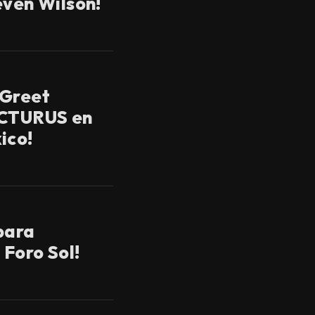
even Wilson!
 Greet
RCTURUS en
ico!
para
Foro Sol!