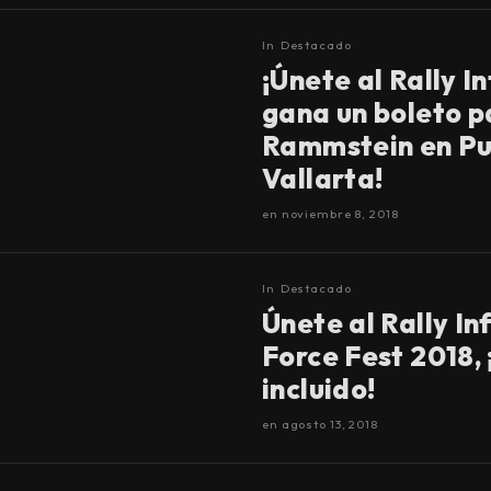
In
Destacado
¡Únete al Rally I
gana un boleto p
Rammstein en Pu
Vallarta!
en
noviembre 8, 2018
In
Destacado
Únete al Rally In
Force Fest 2018,
incluido!
en
agosto 13, 2018