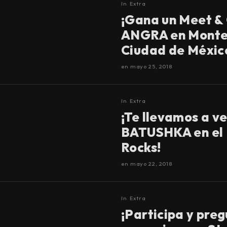
In
Extra
¡Gana un Meet &
ANGRA en Monter
Ciudad de Méxic
en
mayo 25, 2018
In
Extra
¡Te llevamos a ve
BATUSHKA en el 
Rocks!
en
mayo 22, 2018
In
Extra
¡Participa y preg