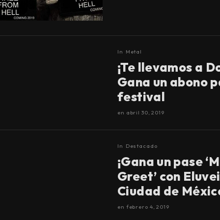
In
Metal
¡Te llevamos a D
Gana un abono p
festival
en
abril 30, 2019
In
Destacado
¡Gana un pase ‘M
Greet’ con Eluvei
Ciudad de Méxic
en
febrero 4, 2019