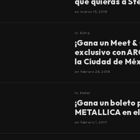
que quieras a St
en
marzo 15, 2018
In
Extra
¡Gana un Meet &
exclusivo con A
la Ciudad de Méx
en
febrero 28, 2018
In
Metal
¡Gana un boleto 
METALLICA en el 
en
febrero 1, 2017