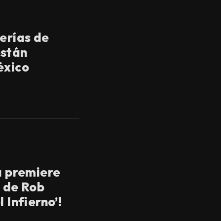
terías de
están
éxico
a premiere
a de Rob
 Infierno’!