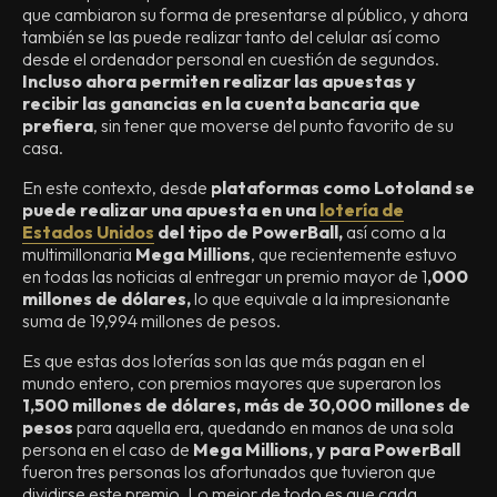
que cambiaron su forma de presentarse al público, y ahora
también se las puede realizar tanto del celular así como
desde el ordenador personal en cuestión de segundos.
Incluso ahora permiten realizar las apuestas y
recibir las ganancias en la cuenta bancaria que
prefiera
, sin tener que moverse del punto favorito de su
casa.
En este contexto, desde
plataformas como Lotoland se
puede realizar una apuesta en una
lotería de
Estados Unidos
del tipo de PowerBall,
así como a la
multimillonaria
Mega Millions
, que recientemente estuvo
en todas las noticias al entregar un premio mayor de 1
,000
millones de dólares,
lo que equivale a la impresionante
suma de 19,994 millones de pesos.
Es que estas dos loterías son las que más pagan en el
mundo entero, con premios mayores que superaron los
1,500 millones de dólares, más de 30,000 millones de
pesos
para aquella era, quedando en manos de una sola
persona en el caso de
Mega Millions, y para PowerBall
fueron tres personas los afortunados que tuvieron que
dividirse este premio. Lo mejor de todo es que cada