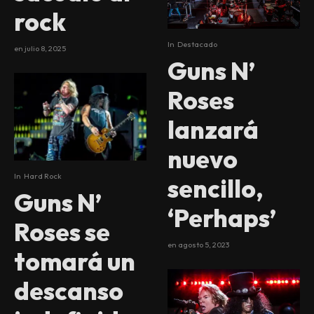
rock
In
Destacado
en
julio 8, 2025
Guns N’
Roses
lanzará
nuevo
In
Hard Rock
sencillo,
Guns N’
‘Perhaps’
Roses se
en
agosto 5, 2023
tomará un
descanso