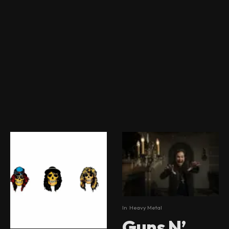
In
Heavy Metal
Guns N’