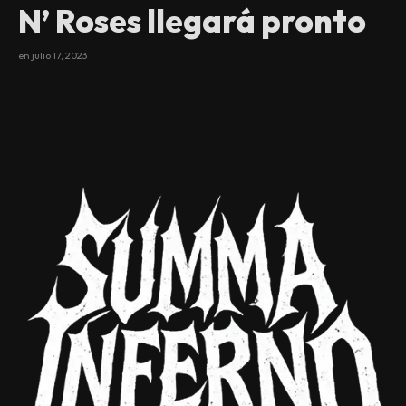
N’ Roses llegará pronto
en
julio 17, 2023