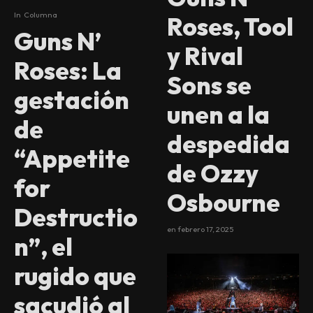
In
Columna
Roses, Tool
Guns N’
y Rival
Roses: La
Sons se
gestación
unen a la
de
despedida
“Appetite
de Ozzy
for
Osbourne
Destructio
en
febrero 17, 2025
n”, el
rugido que
sacudió al