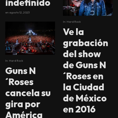
indefinido
en
agosto 12, 2023
In
Hard Rock
Ve la
grabación
del show
In
Hard Rock
de Guns N
Guns N
´Roses en
´Roses
la Ciudad
cancela su
de México
gira por
en 2016
América