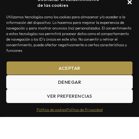
de las cookies
Utilizamos tecnologías como las cookies para almacenar y/o acceder a la
información del dispositivo. Lo hacemos para mejorar la experiencia de
navegación y para mostrar anuncios (no) personalizados. El consentimiento
a estas tecnologías nos permitirá procesar datos como el comportamiento
NOSOTROS
CONTACTO
EDITORIAL
POLÍTICA DE PRIVACIDAD
de navegación o los ID's únicos en este sitio. No consentir o retirar el
consentimiento, puede afectar negativamente a ciertas características y
POLÍTICA DE COOKIES
TÉRMINOS Y CONDICIONES
funciones.
ACEPTAR
DENEGAR
VER PREFERENCIAS
Summa Inferno — Todos los Derechos Reservados © 2026
Política de cookies
Política de Privacidad