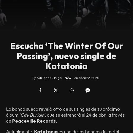
Escucha ‘The Winter Of Our
Passing’, nuevo single de
Katatonia
By
Adriana G. Puga
New
en
abril 22, 2020
La banda sueca reveló otro de sus singles de su próximo
álbum
‘City Burials’
, que se estrenará el 24 de abril a través
de
Peaceville Records.
Actualmente,
Katatonia
es una de las bandas de metal