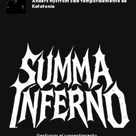
Anders Nyström sale temporalemente de
Katatonia
Gestionar el consentimiento