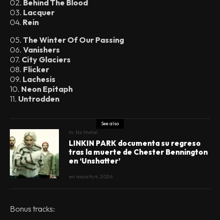
02.
Behind The Blood
03.
Lacquer
04.
Rein
05.
The Winter Of Our Passing
06.
Vanishers
07.
City Glaciers
08.
Flicker
09.
Lachesis
10.
Neon Epitaph
11.
Untrodden
See also
In
Nü Metal
LINKIN PARK documenta su regreso
tras la muerte de Chester Bennington
en ‘Unshatter’
en
agosto 4, 2026
Bonus tracks: