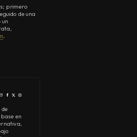
es; primero
seguido de una
o un
rata,
ón
.
 de
 base en
ernativa,
bajo