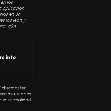
en los
 aplicación
rios en un
s los lean y
pra, aún
rs into
 Ticketmaster
ero de usuarios
que en realidad