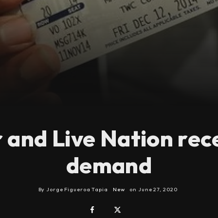
 and Live Nation rec
demand
By
Jorge Figueroa Tapia
New
on
June 27, 2020