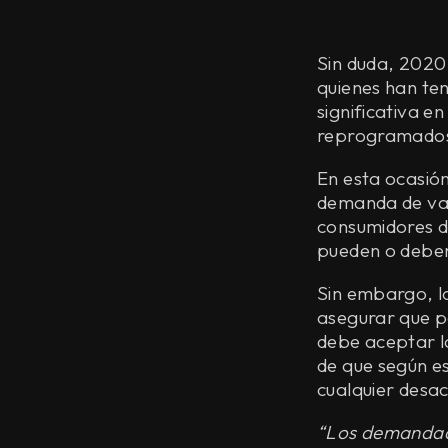
Sin duda, 2020
quienes han ten
significativa e
reprogramados
En esta ocasió
demanda de vari
consumidores d
pueden o deben 
Sin embargo, l
asegurar que pa
debe aceptar lo
de que según e
cualquier desa
“Los demandad