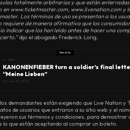
sulas totalmente arbitrarias y que están enterradas 
o en www.ticketmaster.com, www.livenation.com y la
master. Los términos de uso se presentan a los usua
 requiere de manera afirmativa que los consumidore
io indicar que los han leído antes de hacer una com
cierto.”
dijo el abogado Frederick Lorig.
See also
In
New
KANONENFIEBER turn a soldier’s final lette
“Meine Lieben”
on
July 31, 2026
e los demandantes están exigiendo que Live Nation y
atos de usuarios que entraron a su sitio web y el núm
leyeron sus términos y condiciones, para demostrar 
s lo que están aceptando al comprar un boleto.