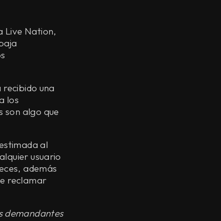
 Live Nation,
 baja
os
a recibido una
a los
s son algo que
estimada al
alquier usuario
 veces, además
de reclamar
os demandantes