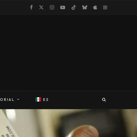
TORIAL
ES