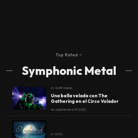
Top Rated
Symphonic Metal
In
Goth Metal
Una bella velada con The
Gathering en el Circo Volador
en
septiembre 19, 2022
In
DVD