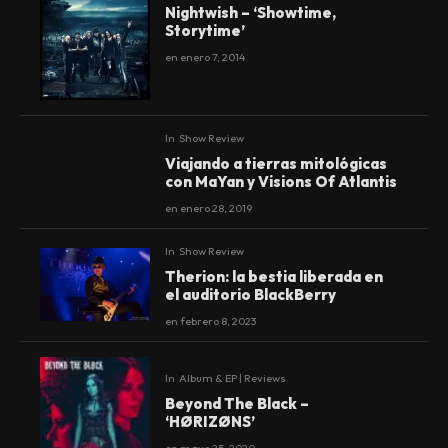
Nightwish – ‘Showtime,
Storytime’
en
enero 7, 2014
In
Show Review
90
Viajando a tierras mitológicas
%
con MaYan y Visions Of Atlantis
en
enero 28, 2019
In
Show Review
Therion: la bestia liberada en
el auditorio BlackBerry
en
febrero 8, 2023
In
Album & EP | Reviews
Beyond The Black –
‘HØRIZØNS’
en
mayo 25, 2020