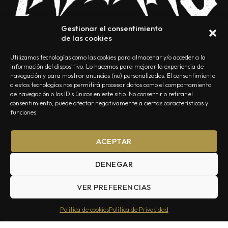
Gestionar el consentimiento
de las cookies
Utilizamos tecnologías como las cookies para almacenar y/o acceder a la
información del dispositivo. Lo hacemos para mejorar la experiencia de
navegación y para mostrar anuncios (no) personalizados. El consentimiento
a estas tecnologías nos permitirá procesar datos como el comportamiento
NOSOTROS
CONTACTO
EDITORIAL
POLÍTICA DE PRIVACIDAD
de navegación o los ID's únicos en este sitio. No consentir o retirar el
consentimiento, puede afectar negativamente a ciertas características y
POLÍTICA DE COOKIES
TÉRMINOS Y CONDICIONES
funciones.
ACEPTAR
DENEGAR
VER PREFERENCIAS
Summa Inferno — Todos los Derechos Reservados © 2026
Política de cookies
Política de Privacidad