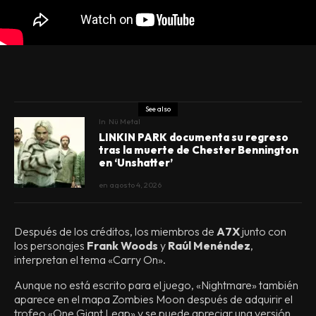
See also
In
Nü Metal
LINKIN PARK documenta su regreso
tras la muerte de Chester Bennington
en ‘Unshatter’
en
agosto 4, 2026
Después de los créditos, los miembros de
A7X
junto con
los personajes
Frank Woods
y
Raúl Menéndez
,
interpretan el tema «Carry On».
Aunque no está escrito para el juego, «Nightmare» también
aparece en el mapa Zombies Moon después de adquirir el
trofeo «One Giant Leap» y se puede apreciar una versión