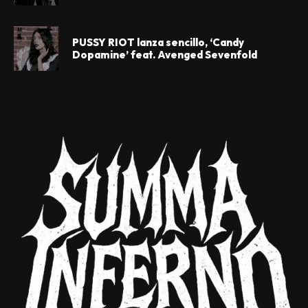
PUSSY RIOT lanza sencillo, ‘Candy
Dopamine’ feat. Avenged Sevenfold