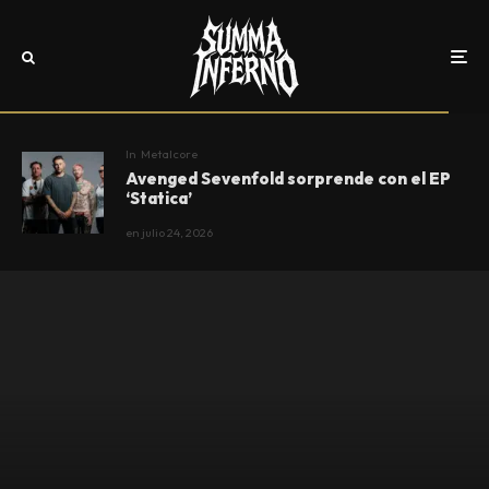
In
Metalcore
Avenged Sevenfold sorprende con el EP
‘Statica’
en
julio 24, 2026