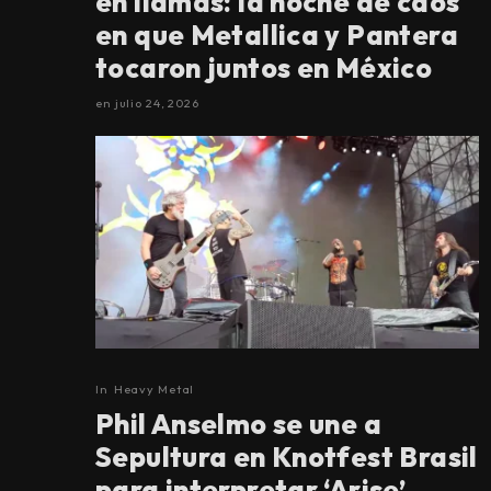
en llamas: la noche de caos
en que Metallica y Pantera
tocaron juntos en México
en
julio 24, 2026
In
Heavy Metal
Phil Anselmo se une a
Sepultura en Knotfest Brasil
para interpretar ‘Arise’