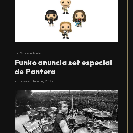
In
Groove Metal
Funko anuncia set especial
de Pantera
en
noviembre 16, 2022