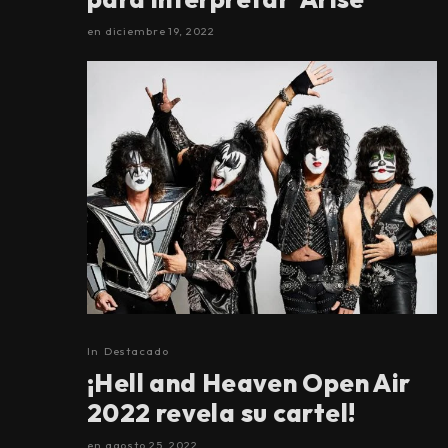
en
diciembre 19, 2022
In
Destacado
¡Hell and Heaven Open Air
2022 revela su cartel!
en
agosto 25, 2022