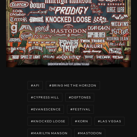
AFI
BRING ME THE HORIZON
CYPRESS HILL
DEFTONES
EVANESCENCE
FESTIVAL
KNOCKED LOOSE
KORN
LAS VEGAS
MARILYN MANSON
MASTODON