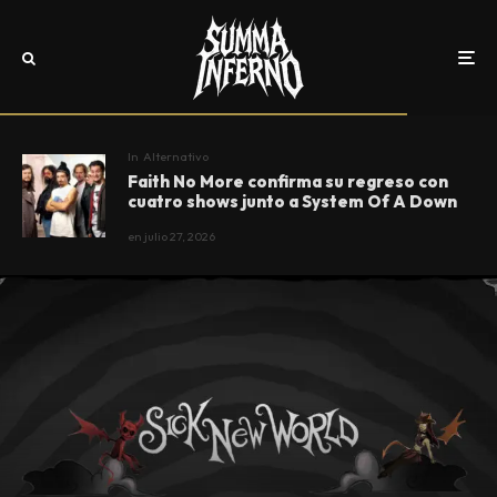
In
Alternativo
Faith No More confirma su regreso con
cuatro shows junto a System Of A Down
en
julio 27, 2026