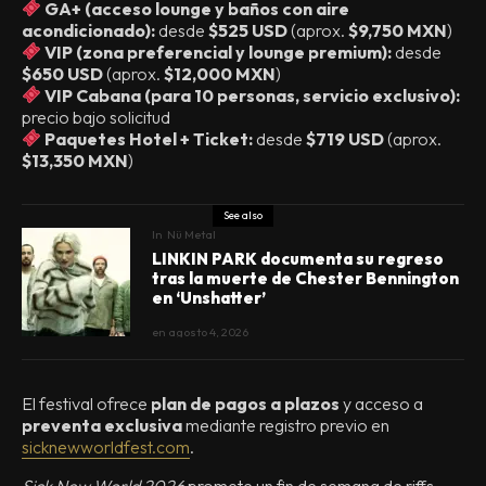
GA+ (acceso lounge y baños con aire
acondicionado):
desde
$525 USD
(aprox.
$9,750 MXN
)
VIP (zona preferencial y lounge premium):
desde
$650 USD
(aprox.
$12,000 MXN
)
VIP Cabana (para 10 personas, servicio exclusivo):
precio bajo solicitud
Paquetes Hotel + Ticket:
desde
$719 USD
(aprox.
$13,350 MXN
)
See also
In
Nü Metal
LINKIN PARK documenta su regreso
tras la muerte de Chester Bennington
en ‘Unshatter’
en
agosto 4, 2026
El festival ofrece
plan de pagos a plazos
y acceso a
preventa exclusiva
mediante registro previo en
sicknewworldfest.com
.
Sick New World 2026
promete un fin de semana de riffs