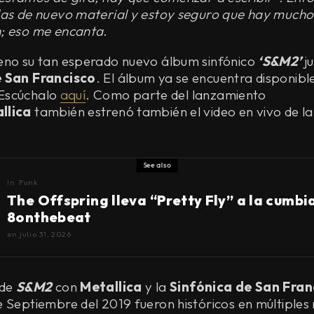
das de nuevo material y estoy seguro que hay mucho
; eso me encanta.
eno su tan esperado nuevo álbum sinfónico
‘S&M2’
j
e San Francisco
. El álbum ya se encuentra disponib
. Escúchalo
aquí
. Como parte del lanzamiento
llica
también estrenó también el video en vivo de la
See also
In
Punk
The Offspring lleva “Pretty Fly” a la cumbi
8onthebeat
en
julio 31, 2026
 de
S&M2
con
Metallica
y la
Sinfónica de San Fran
 Septiembre del 2019 fueron históricos en múltiples 