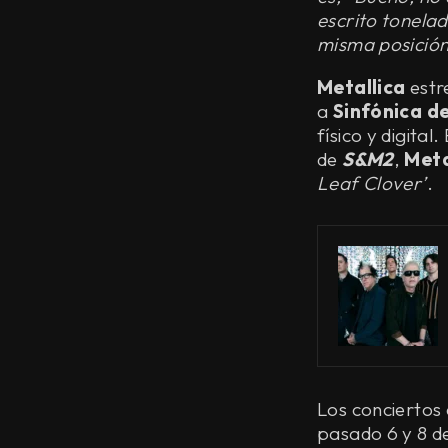
escrito tonela
misma posición
Metallica
estr
a
Sinfónica d
físico y digital
de
S&M2
,
Meta
Leaf Clover’
.
Los conciertos
pasado 6 y 8 de