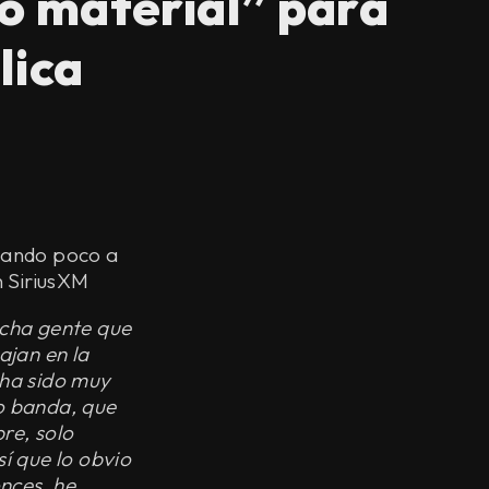
o material” para
lica
zando poco a
 SiriusXM
ucha gente que
ajan en la
 ha sido muy
mo banda, que
re, solo
í que lo obvio
nces, he