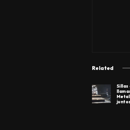
Related
Sillas
llama
Metal
junto