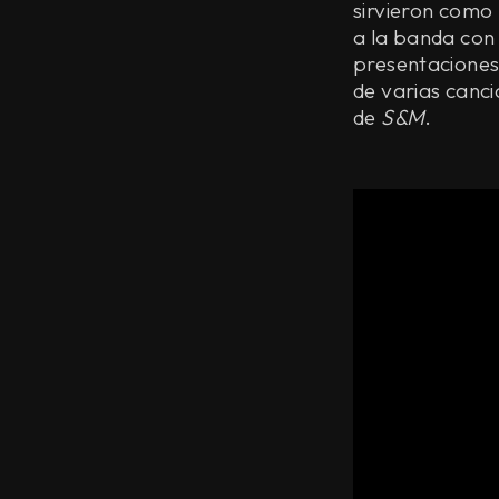
sirvieron como 
a la banda con
presentacione
de varias canc
de
S&M
.