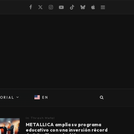
TORIAL
EN
In
Thrash Metal
METALLICA amplía su programa
educativo con una inversión récord