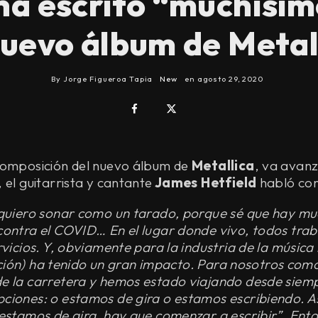
ha escrito “muchísim
nuevo álbum de Metal
By
Jorge Figueroa Tapia
New
en
agosto 29, 2020
composición del nuevo álbum de
Metallica
, va avan
 el guitarrista y cantante
James Hetfield
habló con
 quiero sonar como un tarado, porque sé que hay m
contra el COVID… En el lugar donde vivo, todos trab
rvicios. Y, obviamente para la industria de la música
tuación) ha tenido un gran impacto. Para nosotros co
e la carretera y hemos estado viajando desde siemp
ciones: o estamos de gira o estamos escribiendo. As
 estamos de gira, hay que comenzar a escribir”. Ento