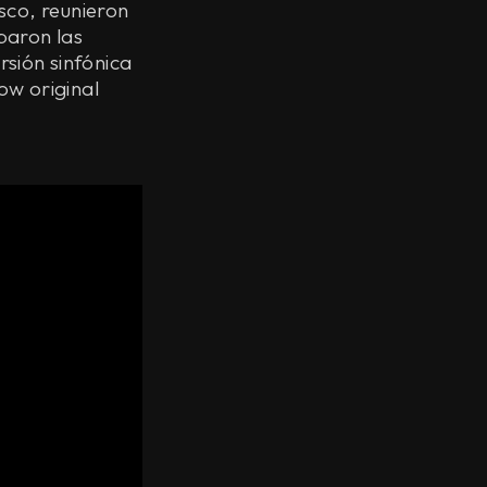
sco, reunieron
baron las
rsión sinfónica
ow original