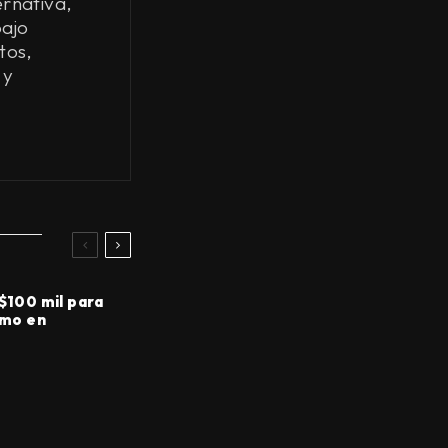
ernativa,
bajo
tos,
 y
 $100 mil para
smo en