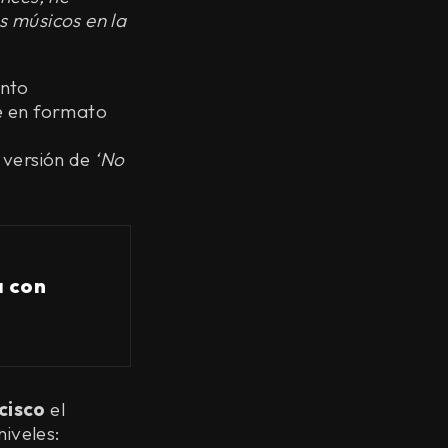
s músicos en la
unto
le en formato
 versión de
‘No
a con
cisco
el
niveles: