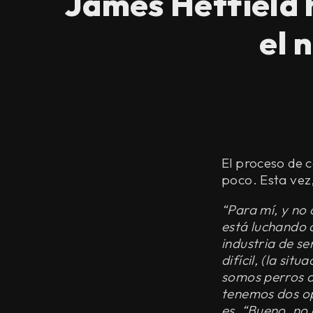
James Hetfield 
el 
El proceso de 
poco. Esta vez,
“Para mí, y no
está luchando 
industria de se
difícil, (la si
somos perros d
tenemos dos op
es, “Bueno, no