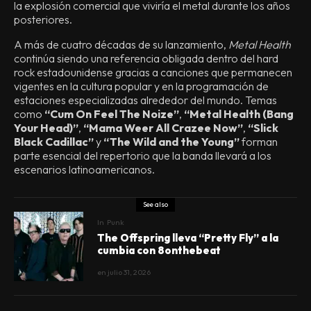
la explosión comercial que viviría el metal durante los años
posteriores.
A más de cuatro décadas de su lanzamiento,
Metal Health
continúa siendo una referencia obligada dentro del hard
rock estadounidense gracias a canciones que permanecen
vigentes en la cultura popular y en la programación de
estaciones especializadas alrededor del mundo. Temas
como
“Cum On Feel The Noize”
,
“Metal Health (Bang
Your Head)”
,
“Mama Weer All Crazee Now”
,
“Slick
Black Cadillac”
y
“The Wild and the Young”
forman
parte esencial del repertorio que la banda llevará a los
escenarios latinoamericanos.
See also
In
Punk
The Offspring lleva “Pretty Fly” a la
cumbia con 8onthebeat
en
julio 31, 2026