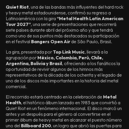
Quiet Riot
, una de las bandas más influyentes del hard rock
y heavy metal estadounidense, confirmó su regreso a
Latinoamérica con la gira
“Metal Health Latin American
Tour 2027”
, una serie de presentaciones que recorrerá
siete países durante abril del próximo año y que tendrá
como uno de sus puntos más destacados su participación
en el festival
Bangers Open Air
de São Paulo, Brasil.
La gira, presentada por
Top Link Music
, llevará a la
agrupación por
México, Colombia, Perú, Chile,
Argentina, Bolivia y Brasil
, ofreciendo a los fanáticos la
oportunidad de revivir algunos de los himnos más
representativos de la década de los ochenta y el legado de
uno de los discos más importantes en la historia del metal
comercial.
El recorrido estará centrado en la celebración de
Metal
Health
, el histórico álbum lanzado en 1983 que convirtió a
Quiet Riot en un fenómeno internacional. El disco marcó un
antes y un después para el género al convertirse en el
primer álbum de heavy metal en alcanzar el puesto número
uno del
Billboard 200
, un logro que abrió las puertas para