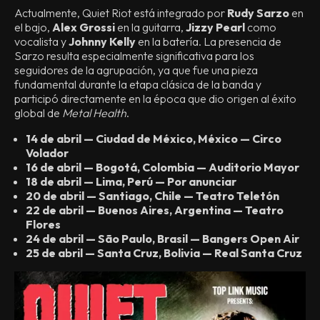
Actualmente, Quiet Riot está integrado por
Rudy Sarzo
en
el bajo,
Alex Grossi
en la guitarra,
Jizzy Pearl
como
vocalista y
Johnny Kelly
en la batería. La presencia de
Sarzo resulta especialmente significativa para los
seguidores de la agrupación, ya que fue una pieza
fundamental durante la etapa clásica de la banda y
participó directamente en la época que dio origen al éxito
global de
Metal Health
.
14 de abril — Ciudad de México, México — Circo
Volador
16 de abril — Bogotá, Colombia — Auditorio Mayor
18 de abril — Lima, Perú — Por anunciar
20 de abril — Santiago, Chile — Teatro Teletón
22 de abril — Buenos Aires, Argentina — Teatro
Flores
24 de abril — São Paulo, Brasil — Bangers Open Air
25 de abril — Santa Cruz, Bolivia — Real Santa Cruz