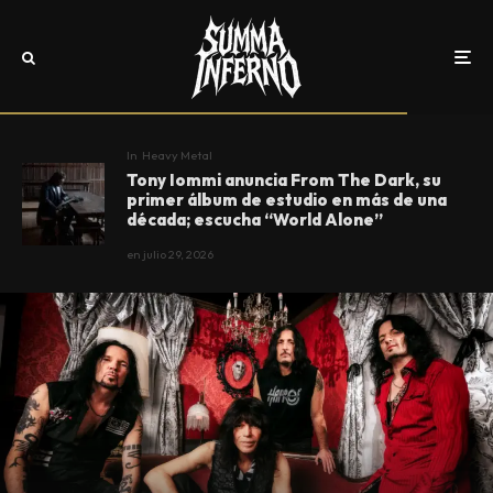
In
Heavy Metal
Tony Iommi anuncia From The Dark, su
primer álbum de estudio en más de una
década; escucha “World Alone”
en
julio 29, 2026