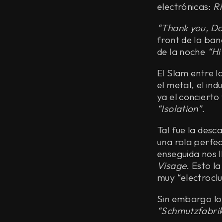
electrónicas:
Ri
“Thank you, Da
front de la ban
de la noche
“Hi
El Slam entre l
el metal, el ind
ya el concierto
“Isolation”
.
Tal fue la des
una rola perfe
enseguida nos l
Visage
. Esto l
muy “electroclu
Sin embargo lo
“Schmutzfabri