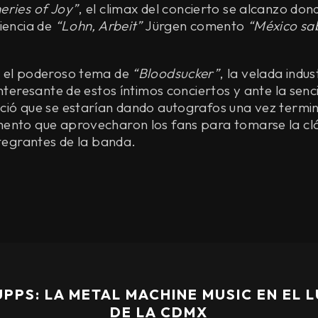
eries of Joy”
, el climax del concierto se alcanzo don
iencia de
“Lohn, Arbeit”
Jürgen comento
“México sa
 el poderoso tema de
“Bloodsucker”
, la velada indu
nteresante de estos íntimos conciertos y ante la senci
ció que se estarían dando autografos una vez termi
ento que aprovecharon los fans para tomarse la clá
ntegrantes de la banda.
UPPS: LA METAL MACHINE MUSIC EN EL 
DE LA CDMX