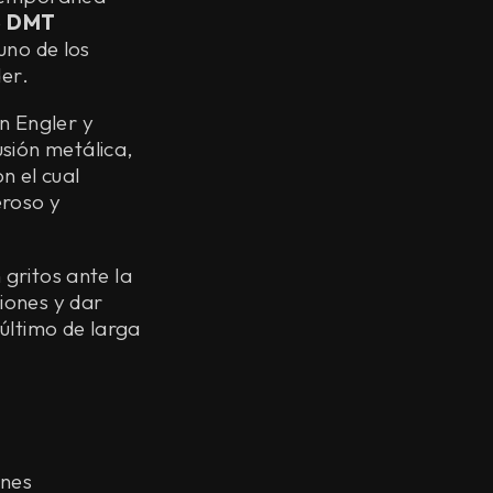
e
DMT
uno de los
der.
n Engler y
sión metálica,
n el cual
eroso y
 gritos ante la
iones y dar
u último de larga
ones