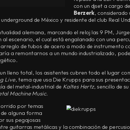
con un djset a cargo d
Berzerk
, considerado 
l underground de México y residente del club Real Un
ntualidad alemana, marcando el reloj las 9 PM, Jürge
 al escenario, el cual está engalanado con una percu
 arreglo de tubos de acero a modo de instrumento co
varía a remontarnos a un mundo industrializado, pod
gético.
n lleno total, los asistentes cubren todo el lugar con
g Live
, tema que usa Die Krupps para sus presentac
ía del metal-industrial de
Kaltes Hertz
, sencillo de s
etal Machine Music
.
corrido por temas
o de alguna forma
r sus pegajosas
tre guitarras metálicas y la combinación de percusi