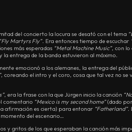
mitad del concierto la locura se desató con el tema
“
Fly Martyrs Fly”
. Era entonces tiempo de escuchar
ciones más esperadas
“Metal Machine Music”
, con lo
 y la entrega de la banda estuvieron al máximo.
mente emocionó a los alemanes, la entrega del públi
”
, coreando el intro y el coro, cosa que tal vez no s
s”
, era la frase con la que Jürgen inicio la canción
“Na
 el comentario
“Mexico is my second home”
(dado por
ta afirmación es cierta) para entonar
“Fatherland”
.
n momento del escenario…
os y gritos de los que esperaban la canción más imp