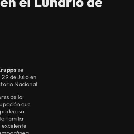
en el Lunario de
Krupps
se
29 de Julio en
itorio Nacional.
res de la
rupación que
a poderosa
a familia
 excelente
temporánea