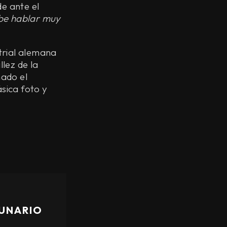
de ante el
be hablar muy
strial alemana
llez de la
nado el
sica foto y
LUNARIO