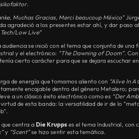
sikofaktor
.
nke, Muchas Gracias, Merci beaucoup México”
Jürge
da agradeció a los presentes estar ahí, y dar paso al
 Tech/Low Live”
a audiencia se inició con el tema que conjunta de una
ustrial y el electrónico:
“The Dawning of Doom”
. Con
 tenía cierto carácter para que se dejara escuchar e
carga de energía que tomamos aliento con
“Alive In A
ctamente encajable dentro del género Metalero; par
leve a un clásico éxito electrónico como es
“Der Amb
a virtud de esta banda: la versatilidad de ir de lo “me
b”.
 que centra a
Die Krupps
es el tema Industrial, con
k”
y
“Scent”
se hizo sentir esta temática.