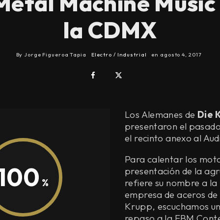
Metal Machine Music 
la CDMX
By
Jorge Figueroa Tapia
Electro / Industrial
en
agosto 4, 2017
Los Alemanes de
Die 
presentaron el pasado 
el recinto anexo al Aud
Para calentar los moto
100
presentación de la ag
refiere su nombre a l
empresa de aceros de l
Krupp, escuchamos un
repaso a la EBM Con