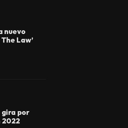
a nuevo
g The Law’
gira por
n 2022