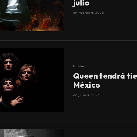
julio
en
marzo 4, 2025
In
New
Queen tendrá ti
México
en
julio 4, 2023