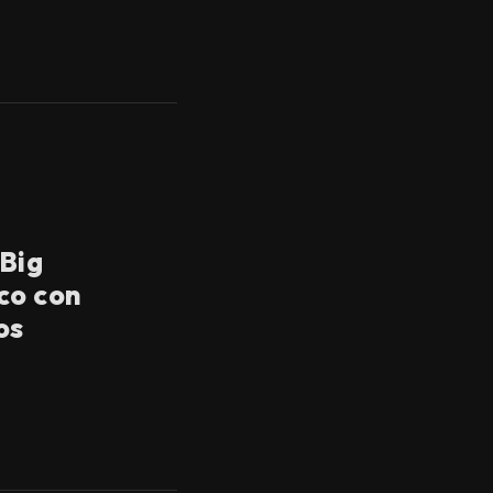
 Big
co con
os