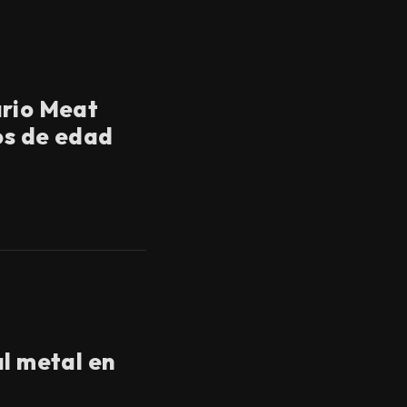
ario Meat
ños de edad
al metal en