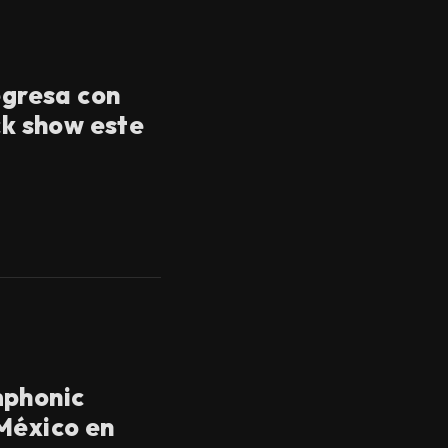
egresa con
ck show este
mphonic
México en