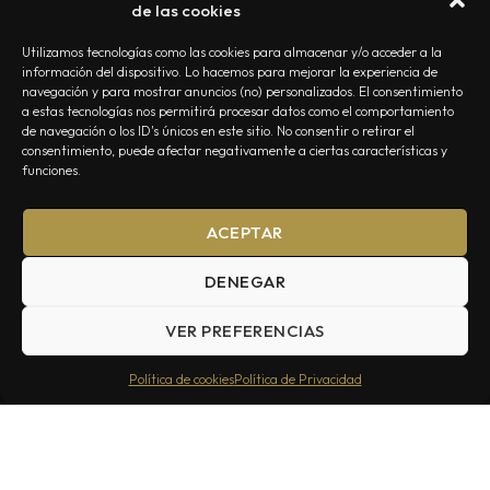
de las cookies
Utilizamos tecnologías como las cookies para almacenar y/o acceder a la
información del dispositivo. Lo hacemos para mejorar la experiencia de
navegación y para mostrar anuncios (no) personalizados. El consentimiento
a estas tecnologías nos permitirá procesar datos como el comportamiento
NOSOTROS
CONTACTO
EDITORIAL
POLÍTICA DE PRIVACIDAD
de navegación o los ID's únicos en este sitio. No consentir o retirar el
consentimiento, puede afectar negativamente a ciertas características y
POLÍTICA DE COOKIES
TÉRMINOS Y CONDICIONES
funciones.
ACEPTAR
DENEGAR
VER PREFERENCIAS
Summa Inferno — Todos los Derechos Reservados © 2026
Política de cookies
Política de Privacidad