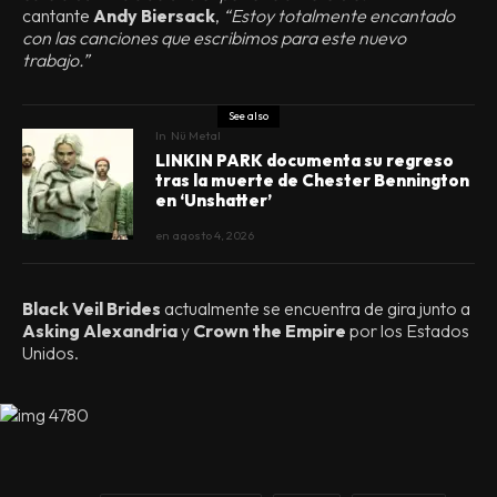
cantante
Andy Biersack
,
“Estoy totalmente encantado
con las canciones que escribimos para este nuevo
trabajo.”
See also
In
Nü Metal
LINKIN PARK documenta su regreso
tras la muerte de Chester Bennington
en ‘Unshatter’
en
agosto 4, 2026
Black Veil Brides
actualmente se encuentra de gira junto a
Asking Alexandria
y
Crown the Empire
por los Estados
Unidos.