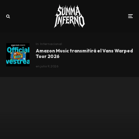
In
Internacional
Amazon Music transmitirá el Vans Warped
Tour 2026
en
julio 9, 2026