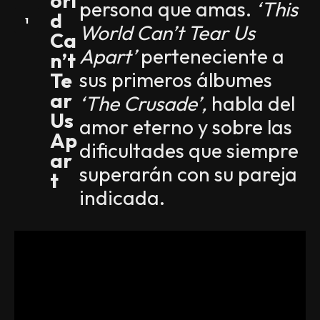
orl
persona que amas.
‘This
d
World Can’t Tear Us
Ca
Apart’
perteneciente a
n’t
sus primeros álbumes
Te
ar
‘The Crusade’,
habla del
Us
amor eterno y sobre las
Ap
dificultades que siempre
ar
superarán con su pareja
t
indicada.