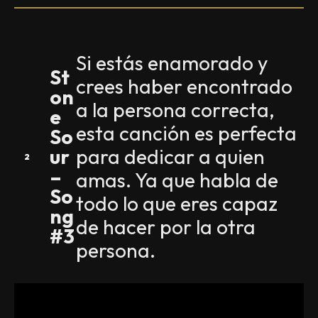
Si estás enamorado y
St
crees haber encontrado
on
a la persona correcta,
e
esta canción es perfecta
So
ur
para dedicar a quien
–
amas. Ya que habla de
So
todo lo que eres capaz
ng
de hacer por la otra
#3
persona.