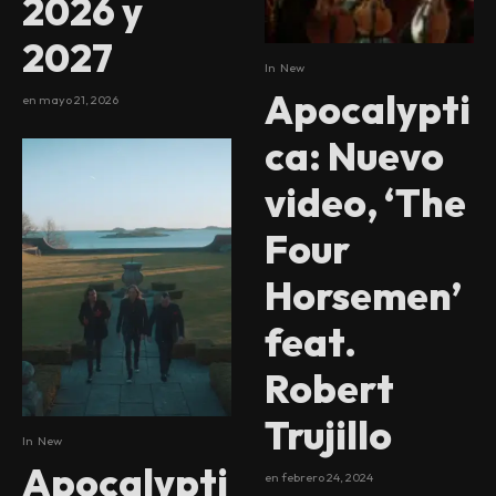
2026 y
2027
In
New
Apocalypti
en
mayo 21, 2026
ca: Nuevo
video, ‘The
Four
Horsemen’
feat.
Robert
Trujillo
In
New
Apocalypti
en
febrero 24, 2024