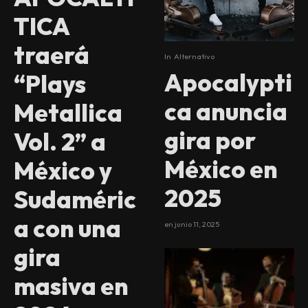
TICA
traerá
In
Alternativo
Apocalypti
“Plays
ca anuncia
Metallica
gira por
Vol. 2” a
México en
México y
2025
Sudaméric
a con una
en
junio 11, 2025
gira
masiva en