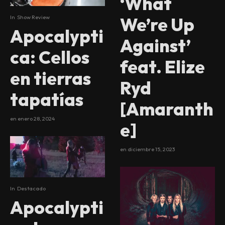
‘What
We’re Up
In
Show Review
Apocalypti
Against’
ca: Cellos
feat. Elize
en tierras
Ryd
tapatías
[Amaranth
en
enero 28, 2024
e]
en
diciembre 15, 2023
In
Destacado
Apocalypti