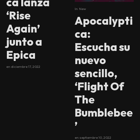
ca lanza
In
New
‘Rise
Apocalypti
Again’
ca:
junto a
Escucha su
Epica
nuevo
en
diciembre 17, 2022
sencillo,
‘Flight Of
The
Bumblebee
’
en
septiembre 10, 2022