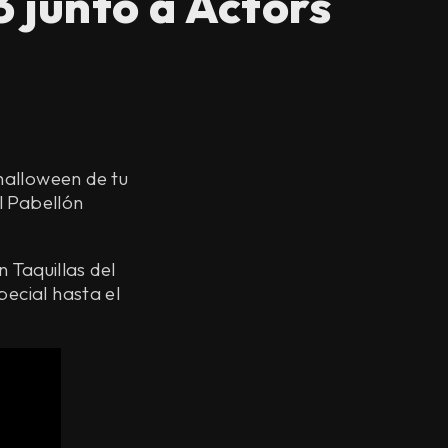
 junto a Actors
halloween de tu
el Pabellón
n Taquillas del
pecial hasta el