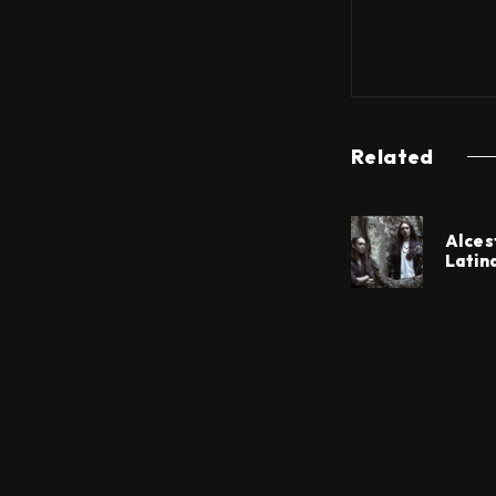
Related
Alces
Latin