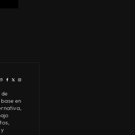
 de
 base en
ernativa,
bajo
tos,
 y