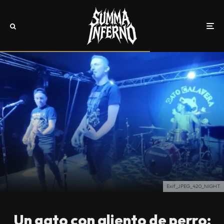
Exif_JPEG_420_NIGHT
Un gato con aliento de perro: