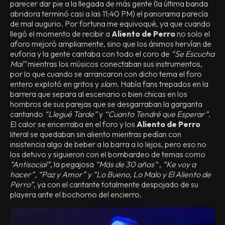
parecer dar pie a la llegada de más gente (la última banda
abridora terminó casi a las 11:40 PM) el panorama parecía
de mal augurio. Por fortuna me equivoqué, ya que cuando
llegó el momento de recibir a
Aliento de Perro
no solo el
aforo mejoró ampliamente, sino que los ánimos hervían de
euforia y la gente cantaba con todo el coro de
“Se Escucha
Mal”
mientras los músicos conectaban sus instrumentos,
por lo que cuando se arrancaron con dicho tema el foro
entero explotó en gritos y
slam
. Había fans trepados en la
barrera que separa al escenario o bien chicas en los
hombros de sus parejas que se desgarraban la garganta
cantando
“Llegué Tarde”
y
“Cuanto Tendré que Esperar”
.
El calor se encerraba en el foro y los
Aliento de Perro
literal se quedaban sin aliento mientras pedían con
insistencia algo de beber a la barra a lo lejos, pero eso no
los detuvo y siguieron con el bombardeo de temas como
“Antisocial”
, la pegajosa
“Más de 30 años”
,
“Ke voy a
hacer”, “Paz y Amor” y “Lo Bueno, Lo Malo y El Aliento de
Perro”
, ya con el cantante totalmente despojado de su
playera ante el bochorno del encierro.