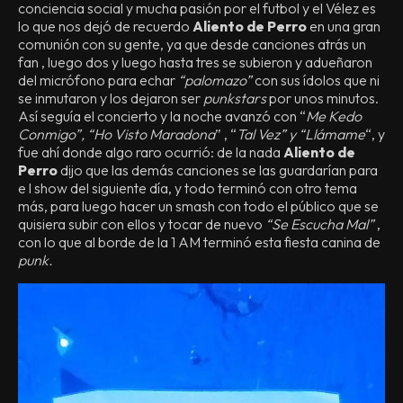
conciencia social y mucha pasión por el futbol y el Vélez es
lo que nos dejó de recuerdo
Aliento de Perro
en una gran
comunión con su gente, ya que desde canciones atrás un
fan , luego dos y luego hasta tres se subieron y adueñaron
del micrófono para echar
“palomazo”
con sus ídolos que ni
se inmutaron y los dejaron ser
punkstars
por unos minutos.
Así seguía el concierto y la noche avanzó con “
Me Kedo
Conmigo”, “Ho Visto Maradona
” , “
Tal Vez” y “Llámame
“, y
fue ahí donde algo raro ocurrió: de la nada
Aliento de
Perro
dijo que las demás canciones se las guardarían para
e l show del siguiente día, y todo terminó con otro tema
más, para luego hacer un smash con todo el público que se
quisiera subir con ellos y tocar de nuevo
“Se Escucha Mal”
,
con lo que al borde de la 1 AM terminó esta fiesta canina de
punk.