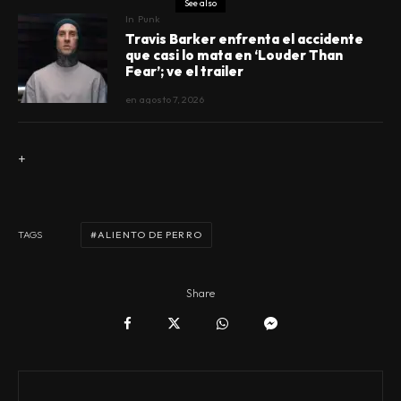
See also
In
Punk
Travis Barker enfrenta el accidente
que casi lo mata en ‘Louder Than
Fear’; ve el trailer
en
agosto 7, 2026
+
ALIENTO DE PERRO
TAGS
Share