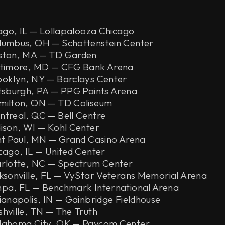
cago, IL — Lollapalooza Chicago
lumbus, OH — Schottenstein Center
ston, MA — TD Garden
ltimore, MD — CFG Bank Arena
ooklyn, NY — Barclays Center
tsburgh, PA — PPG Paints Arena
milton, ON — TD Coliseum
treal, QC — Bell Centre
ison, WI — Kohl Center
nt Paul, MN — Grand Casino Arena
cago, IL — United Center
arlotte, NC — Spectrum Center
ksonville, FL — VyStar Veterans Memorial Arena
mpa, FL — Benchmark International Arena
ianapolis, IN — Gainbridge Fieldhouse
hville, TN — The Truth
lahoma City, OK — Paycom Center