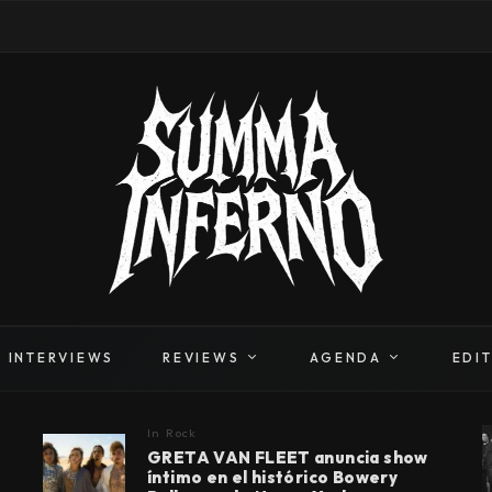
INTERVIEWS
REVIEWS
AGENDA
EDI
In
Rock
GRETA VAN FLEET anuncia show
íntimo en el histórico Bowery