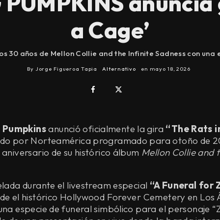
UMPKINS anuncia gi
a Cage’
30 años de Mellon Collie and the Infinite Sadness con una
By
Jorge Figueroa Tapia
Alternativo
en
mayo 18, 2026
g Pumpkins
anunció oficialmente la gira
“The Rats i
rido por Norteamérica programado para otoño de 
 aniversario de su histórico álbum
Mellon Collie and t
elada durante el livestream especial
“A Funeral for 
sde el histórico Hollywood Forever Cemetery en Los 
una especie de funeral simbólico para el personaje “