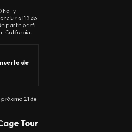
Ohio, y
ncluir el 12 de
da participará
, California.
 muerte de
l próximo 21 de
Cage Tour