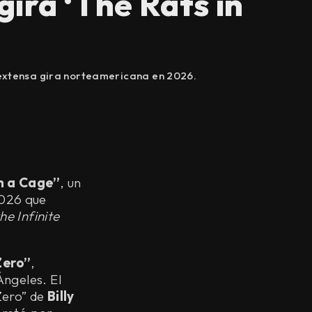
ra ‘The Rats in
 extensa gira norteamericana en 2026.
n a Cage”
, un
2026 que
he Infinite
Zero”
,
Ángeles. El
Zero” de
Billy