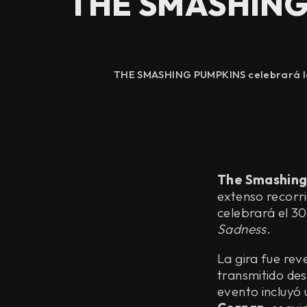
THE SMASHING P
THE SMASHING PUMPKINS celebrará los 
The Smashin
extenso recor
celebrará el 30
Sadness
.
La gira fue rev
transmitido de
evento incluyó 