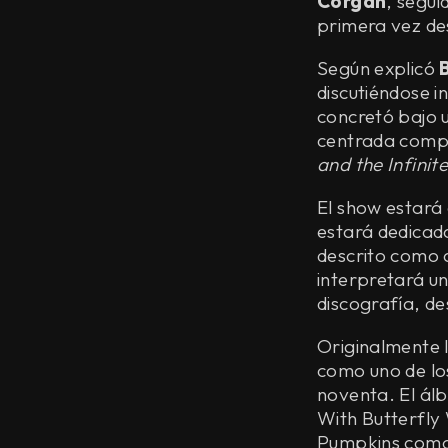
Corgan
, segui
primera vez de
Según explicó
discutiéndose 
concretó bajo u
centrada compl
and the Infinit
El show estará 
estará dedicad
descrito como 
interpretará u
discografía, d
Originalmente 
como uno de los
noventa. El álb
With Butterfly
Pumpkins como 