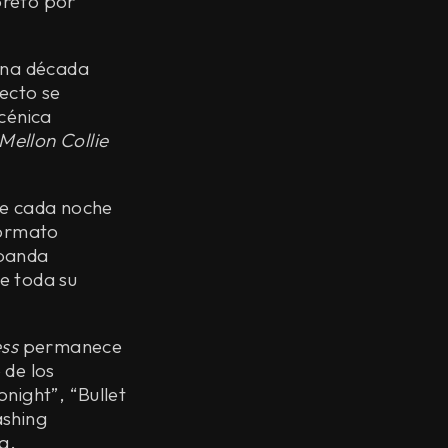
pretó por
 una década
ecto se
cénica
Mellon Collie
 de cada noche
ormato
 banda
e toda su
ess
permanece
 de los
night”, “Bullet
ashing
a.