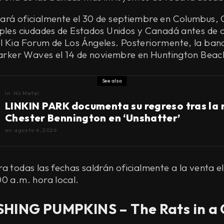
ará oficialmente el 30 de septiembre en Columbus, 
ples ciudades de Estados Unidos y Canadá antes de co
l Kia Forum de Los Ángeles. Posteriormente, la ban
Darker Waves el 14 de noviembre en Huntington Beach
See also
In
Nü Metal
LINKIN PARK documenta su regreso tras la
Chester Bennington en ‘Unshatter’
en
agosto 4, 2026
a todas las fechas saldrán oficialmente a la venta e
00 a.m. hora local.
HING PUMPKINS – The Rats in a 