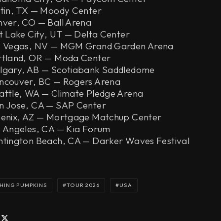
stin, TX — Moody Center
ver, CO — Ball Arena
t Lake City, UT — Delta Center
s Vegas, NV — MGM Grand Garden Arena
rtland, OR — Moda Center
lgary, AB — Scotiabank Saddledome
ncouver, BC — Rogers Arena
attle, WA — Climate Pledge Arena
n Jose, CA — SAP Center
oenix, AZ — Mortgage Matchup Center
 Angeles, CA — Kia Forum
ntington Beach, CA — Darker Waves Festival
HING PUMPKINS
TOUR 2026
USA