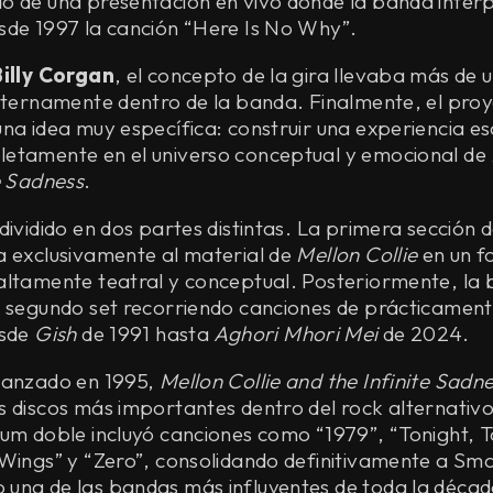
do de una presentación en vivo donde la banda inter
sde 1997 la canción “Here Is No Why”.
Billy Corgan
, el concepto de la gira llevaba más de
internamente dentro de la banda. Finalmente, el proy
na idea muy específica: construir una experiencia es
etamente en el universo conceptual y emocional de
e Sadness
.
dividido en dos partes distintas. La primera sección
a exclusivamente al material de
Mellon Collie
en un f
altamente teatral y conceptual. Posteriormente, la
n segundo set recorriendo canciones de prácticament
esde
Gish
de 1991 hasta
Aghori Mhori Mei
de 2024.
lanzado en 1995,
Mellon Collie and the Infinite Sadn
 discos más importantes dentro del rock alternativo
um doble incluyó canciones como “1979”, “Tonight, To
 Wings” y “Zero”, consolidando definitivamente a Sm
una de las bandas más influyentes de toda la décad