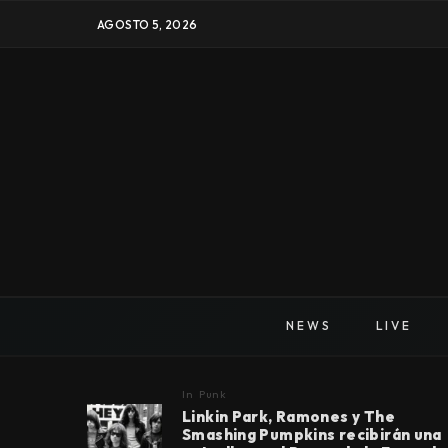
AGOSTO 5, 2026
NEWS
LIVE
In
Punk
Linkin Park, Ramones y The
Smashing Pumpkins recibirán una