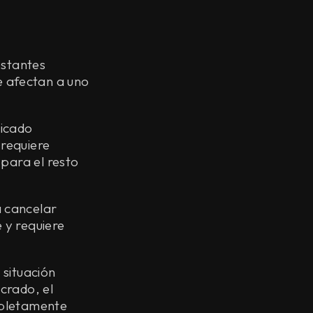
estantes
 afectan a uno
nicado
 requiere
 para el resto
 cancelar
e y requiere
 situación
ucrado, el
mpletamente