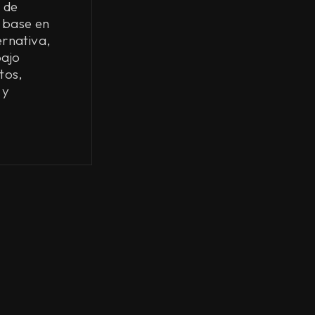
 de
 base en
ernativa,
bajo
tos,
 y