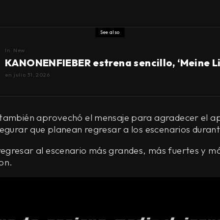
See also
In
New
KANONENFIEBER estrena sencillo, ‘Meine L
en
julio 31, 2026
también aprovechó el mensaje para agradecer el ap
segurar que planean regresar a los escenarios duran
gresar al escenario más grandes, más fuertes y má
on.