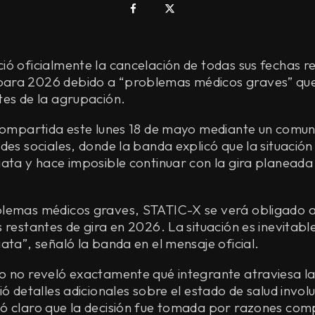
ió oficialmente la cancelación de todas sus fechas r
ara 2026 debido a “problemas médicos graves” que
tes de la agrupación.
 compartida este lunes 18 de mayo mediante un comu
des sociales, donde la banda explicó que la situación
ata y hace imposible continuar con la gira planeada
lemas médicos graves, STATIC-X se verá obligado a
 restantes de gira en 2026. La situación es inevitabl
ata”, señaló la banda en el mensaje oficial.
o no reveló exactamente qué integrante atraviesa la
ió detalles adicionales sobre el estado de salud invol
ó claro que la decisión fue tomada por razones co