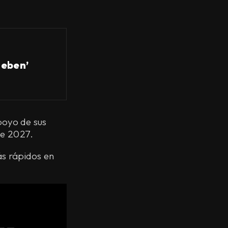
ieben’
oyo de sus
te 2027.
s rápidos en