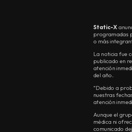
Static-X
anunc
programadas p
o más integran
La noticia fue
publicado en re
atención inmedi
del año.
“Debido a prob
nuestras fechas
atención inmedi
Aunque el grup
médica ni ofrec
comunicado dej