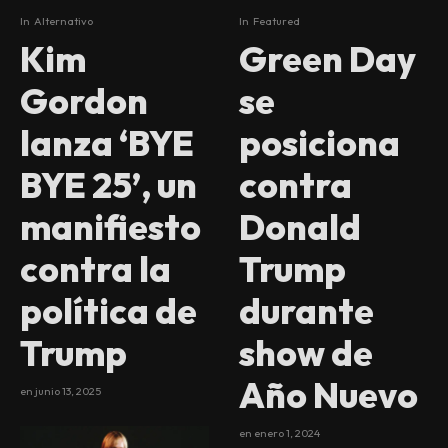
In
Alternativo
In
Featured
Kim
Green Day
Gordon
se
lanza ‘BYE
posiciona
BYE 25’, un
contra
manifiesto
Donald
contra la
Trump
política de
durante
Trump
show de
Año Nuevo
en
junio 13, 2025
en
enero 1, 2024