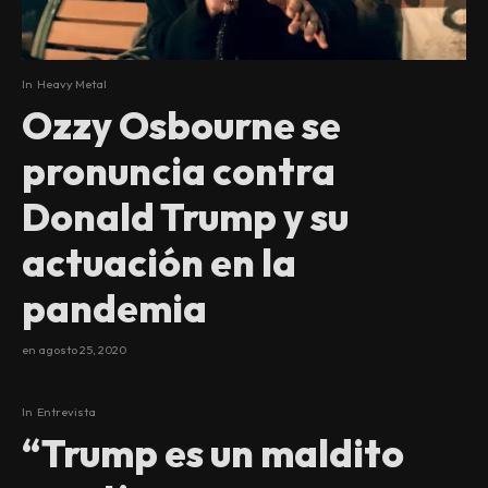
In
Heavy Metal
Ozzy Osbourne se
pronuncia contra
Donald Trump y su
actuación en la
pandemia
en
agosto 25, 2020
In
Entrevista
“Trump es un maldito