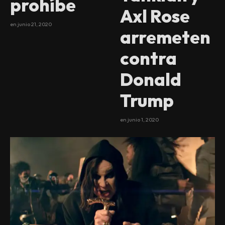
prohíbe
Axl Rose
en
junio 21, 2020
arremeten
contra
Donald
Trump
en
junio 1, 2020