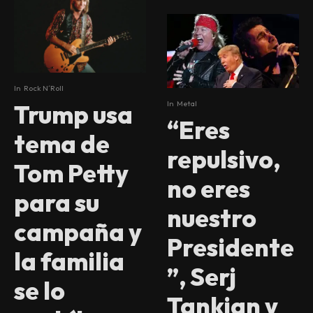
In
Rock N´Roll
In
Metal
Trump usa
“Eres
tema de
repulsivo,
Tom Petty
no eres
para su
nuestro
campaña y
Presidente
la familia
”, Serj
se lo
Tankian y