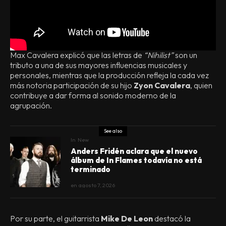
Max Cavalera explicó que las letras de
“Nihilist”
son un
tributo a una de sus mayores influencias musicales y
personales, mientras que la producción refleja la cada vez
más notoria participación de su hijo
Zyon Cavalera
, quien
contribuye a dar forma al sonido moderno de la
agrupación.
See also
In
New
Anders Fridén aclara que el nuevo
álbum de In Flames todavía no está
terminado
en
agosto 7, 2026
Por su parte, el guitarrista
Mike De Leon
destacó la