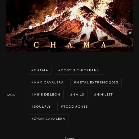
CHAMA
COSTIN CHIOREANU
MAX CAVALERA
METAL EXTREMO 2025
MIKE DE LEON
NAILS
NIHILIST
TAGS
SOULFLY
TODD JONES
ZYON CAVALERA
Share