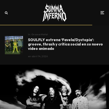
In
Groove Metal
SOULFLY estrena ‘Favela/Dystopia’:
groove, thrash y crítica social en su nuevo
video animado
en
abril 14, 2026