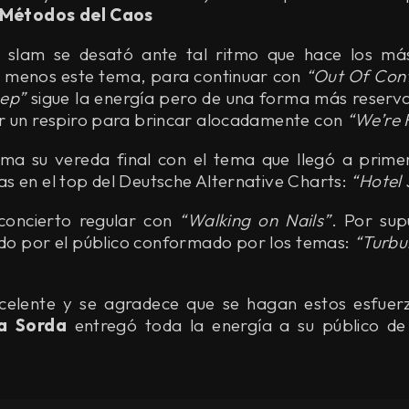
Métodos del Caos
 slam se desató ante tal ritmo que hace los má
l menos este tema, para continuar con
“Out Of Cont
eep”
sigue la energía pero de una forma más reserv
r un respiro para brincar alocadamente con
“We’re 
oma su vereda final con el tema que llegó a prime
s en el top del Deutsche Alternative Charts:
“Hotel 
 concierto regular con
“Walking on Nails”
. Por sup
o por el público conformado por los temas:
“Turbu
celente y se agradece que se hagan estos esfuer
a Sorda
entregó toda la energía a su público de i