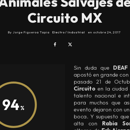
Animales Salvajes d
Circuito MX
By
Jorge Figueroa Tapia
Electro / Industrial
en
octubre 24, 2017
Sin duda que
DEAF 
apostó en grande con e
pasado 21 de Octu
Circuito
en la ciudad
talento nacional e in
94
para muchos que asi
evento dejaron con u
boca. Y supuesto que
alta con
Rabia So