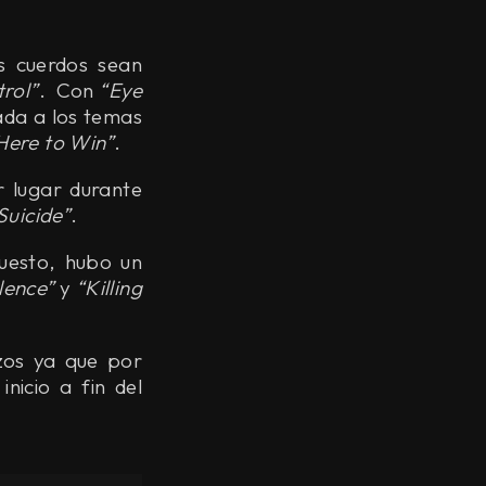
s cuerdos sean
rol”
. Con
“Eye
ada a los temas
Here to Win”
.
r lugar durante
Suicide”
.
uesto, hubo un
lence”
y
“Killing
zos ya que por
nicio a fin del