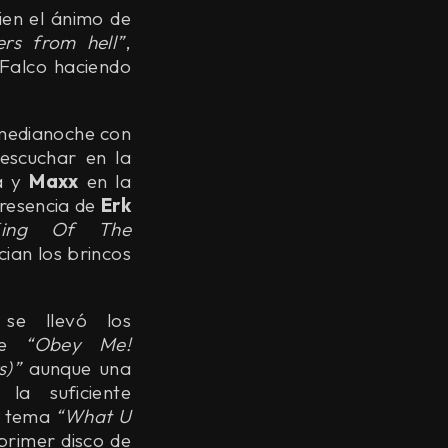
ien el ánimo de
ers from hell”
,
Falco haciendo
 medianoche con
escuchar en la
a y
Maxx
en la
presencia de
Erk
King Of The
cian los brincos
se llevó los
e
“Obey Me!
s)”
aunque una
 la suficiente
al tema
“What U
primer disco de