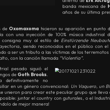
alterno de
Erk Aicrag
banda mexicana de
años de su última pre
es de
Oxomaxoma
hicieron su aparición en punto 
ada con una inyección de 100% música industrial
e consigna muy al estilo de
Einstürzende Neubaut
ayectoria, siendo reconocidos en el público con el
ndo a ser un tributo a las víctimas de los terremoto
alto, con la canción llamada
“Violentia”
.
rial pesado siguió el
ringos de
Goth Brooks
.
 definitivamente no
llar en un género convencional:
Un Vaquero, un Bl
e unieron para crear este peculiar grupo que lleva 
posible: juntar el country con guturales, o el Industri
ndolo de mejor manera!