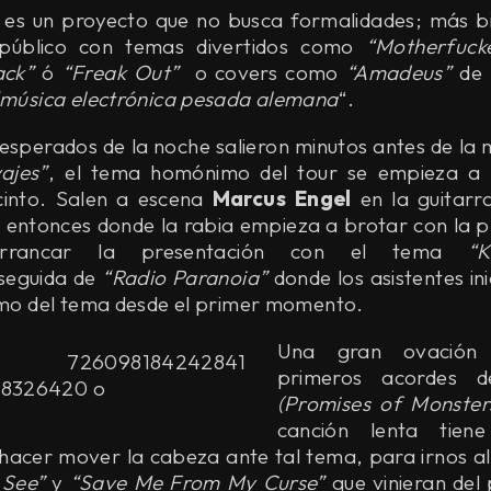
es un proyecto que no busca formalidades; más b
 público con temas divertidos como
“Motherfuck
ack”
ó
“Freak Out”
o covers como
“Amadeus”
de 
“música electrónica pesada alemana
“.
 esperados de la noche salieron minutos antes de la
ajes”
, el tema homónimo del tour se empieza a 
cinto. Salen a escena
Marcus Engel
en la guitarr
s entonces donde la rabia empieza a brotar con la 
ancar la presentación con el tema
“
seguida de
“Radio Paranoia”
donde los asistentes ini
itmo del tema desde el primer momento.
Una gran ovación 
primeros acordes d
(Promises of Monster
canción lenta tiene
hacer mover la cabeza ante tal tema, para irnos 
 See”
y
“Save Me From My Curse”
que vinieran del 