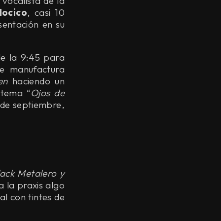
vocalista de la
Hocico
, casi 10
sentación en su
de la 9:45 para
 de manufactura
en
haciendo un
 tema “
Ojos de
s de septiembre,
ack Metalero y
a la praxis algo
al con tintes de