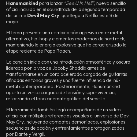
Hanumankind
para lanzar
“See U In Hell”
, nuevo sencillo
oficial incluido en el soundtrack de la segunda temporada
del anime
Devil May Cry
, que llega a Netflix este 8 de
mayo.
El tema presenta una combinación agresiva entre metal
alternativo, hip-hop y elementos modernos de hard rock,
manteniendo la energía explosiva que ha caracterizado la
etapa reciente de Papa Roach.
La canción inicia con una introducción atmosférica y oscura
liderada por la voz de Jacoby Shaddix antes de
transformarse en un coro acelerado cargado de guitarras
afinadas en tonos graves y una fuerte influencia del nü-
metal contemporáneo. Posteriormente, Hanumankind
aporta un verso cargado de tensión y supervivencia,
reforzando el tono cinematográfico del sencillo.
El lanzamiento también llegó acompañado de un video
oficial con múltiples referencias visuales al universo de Devil
May Cry, incluyendo combates demoníacos, explosiones,
secuencias de acción y enfrentamientos protagonizados
por Dante y Vergil.