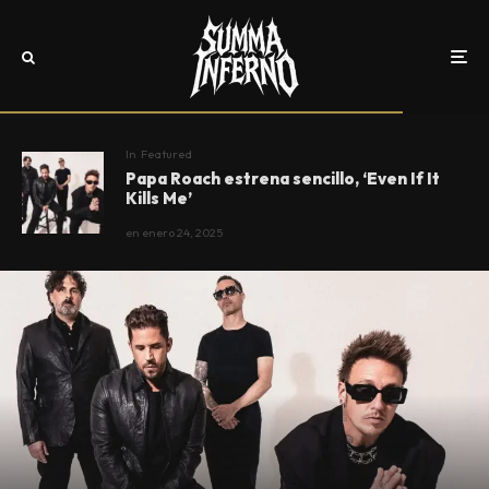
In
Featured
Papa Roach estrena sencillo, ‘Even If It
Kills Me’
en
enero 24, 2025