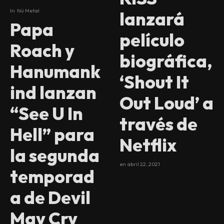
In
Nü Metal
lanzará
Papa
películo
Roach y
biográfica,
Hanumank
‘Shout It
ind lanzan
Out Loud’ a
“See U In
través de
Hell” para
Netflix
la segunda
en
abril 22, 2021
temporad
a de Devil
May Cry