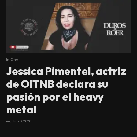
In
Cine
Jessica Pimentel, actriz
de OITNB declara su
pasión por el heavy
metal
en
julio 20, 2020