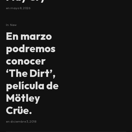
en
mayo 8, 2026
In
New
En marzo
podremos
conocer
‘The Dirt’,
película de
Mötley
Crüe.
en
diciembre 3, 2018