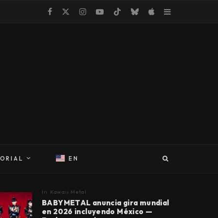
TORIAL
EN
In
Kawaii Metal
BABYMETAL anuncia gira mundial
en 2026 incluyendo México —