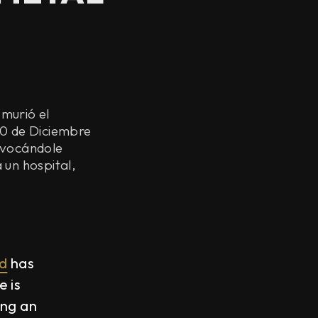
murió el
30 de Diciembre
ovocándole
un hospital,
d
has
 is
ing an