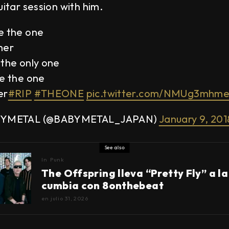
uitar session with him.
e the one
her
the only one
e the one
er
#RIP
#THEONE
pic.twitter.com/NMUg3mhme
BYMETAL (@BABYMETAL_JAPAN)
January 9, 201
See also
In
Punk
The Offspring lleva “Pretty Fly” a la
cumbia con 8onthebeat
en
julio 31, 2026