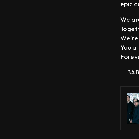
epic g
We ar
Toget
We're 
You ar
Forev
— BA