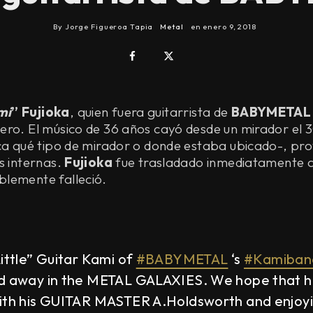
By
Jorge Figueroa Tapia
Metal
en
enero 9, 2018
mi
” Fujioka
, quien fuera guitarrista de
BABYMETAL
ero. El músico de 36 años cayó desde un mirador el 
ica qué tipo de mirador o donde estaba ubicado-, pr
s internas.
Fujioka
fue trasladado inmediatamente a 
lemente falleció.
ittle” Guitar Kami of
#BABYMETAL
‘s
#Kamiban
d away in the METAL GALAXIES. We hope that he
ith his GUITAR MASTER A.Holdsworth and enjoy