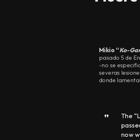
Mikio “
Ko-Ga
pasado 5 de En
-no se especif
severas lesione
donde lamentab
The “L
passe
now w