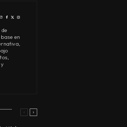
 de
 base en
ernativa,
bajo
tos,
 y