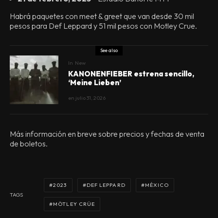
Habrá paquetes con meet & greet que van desde 30 mil
pesos para Def Leppard y 51 mil pesos con Motley Crue.
See also
In
New
KANONENFIEBER estrena sencillo,
‘Meine Lieben’
en
julio 31, 2026
Más información en breve sobre precios y fechas de venta
de boletos.
2023
DEF LEPPARD
MÉXICO
TAGS
MÖTLEY CRÜE