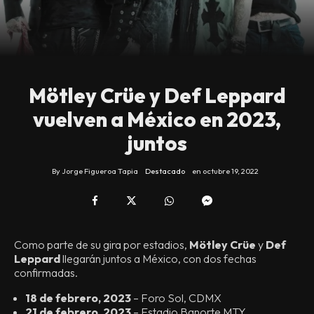
Mötley Crüe y Def Leppard
vuelven a México en 2023,
juntos
By
Jorge Figueroa Tapia
Destacado
en
octubre 19, 2022
Como parte de su gira por estadios,
Mötley Crüe
y
Def
Leppard
llegarán juntos a México, con dos fechas
confirmadas.
18 de febrero, 2023
– Foro Sol, CDMX
21 de febrero, 2023
– Estadio Banorte MTY