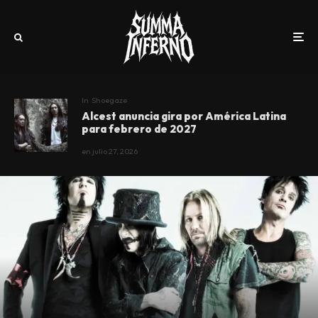
In
Shoegaze
Alcest anuncia gira por América Latina
para febrero de 2027
en
julio 27, 2026