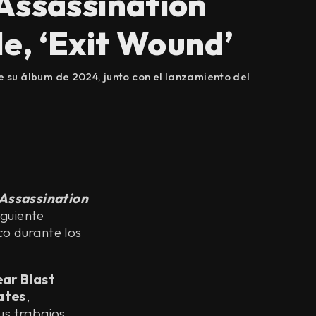
ssassination
le, ‘Exit Wound’
 su álbum de 2024, junto con el lanzamiento del
Assassination
iguiente
co durante los
ear Blast
ates
,
us trabajos