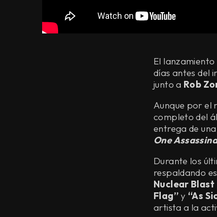
El lanzamiento
días antes del i
junto a
Rob Zo
Aunque por el 
completo del ál
entrega de una
One Assassina
Durante los úl
respaldando es
Nuclear Blast
Flag”
y
“As Si
artista a la act