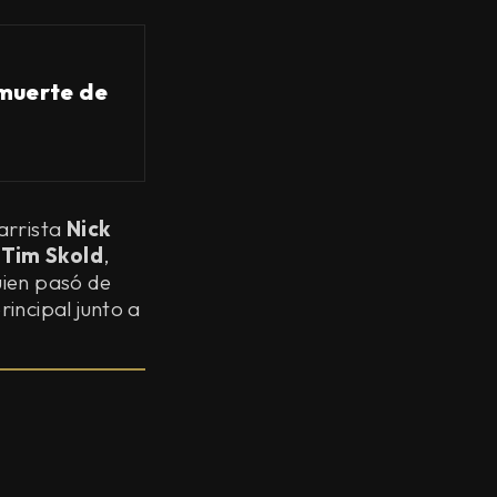
 muerte de
arrista
Nick
a
Tim Skold
,
uien pasó de
incipal junto a