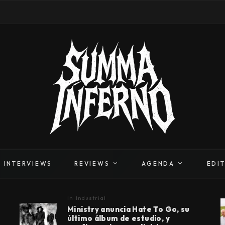
INTERVIEWS
REVIEWS
AGENDA
EDI
In
Industrial
Ministry anuncia Hate To Go, su
último álbum de estudio, y