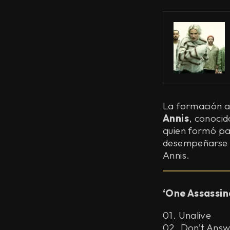
La formación a
Annis
, conocid
quien formó pa
desempeñarse co
Annis.
‘One Assassin
01. Unalive
02. Don’t Ans