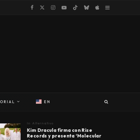
TORIAL
EN
In
Alternativo
Kim Dracula firma con Rise
Records y presenta ‘Molecular