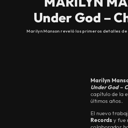
MARILYN MAN
Under God – Cha
Marilyn Manson reveló los primeros detalles de
Marilyn Mans
Under God – C
capítulo de la 
últimos años.
El nuevo traba
Records
y fue 
colaborador hab