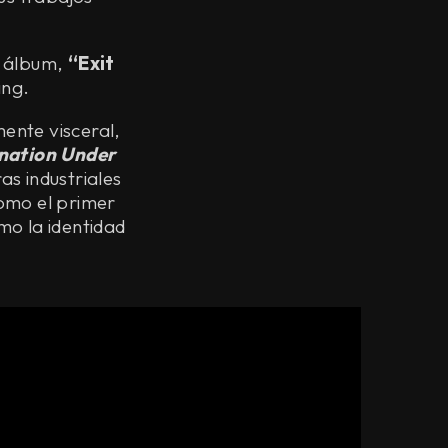
l álbum,
“Exit
ing.
ente visceral,
nation Under
as industriales
omo el primer
mo la identidad