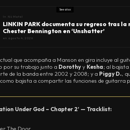
See also
In
Nü Metal
LINKIN PARK documenta su regreso tras la
Chester Bennington en ‘Unshatter’
en
agosto 4, 2026
ctual que acompaña a Manson en gira incluye al guit
o por su trabajo junto a
Dorothy
y
Kesha
; al bajist
rte de la banda entre 2002 y 2008; y a
Piggy D.
, q
mo bajista a compartir las funciones de guitarra pr
ation Under God – Chapter 2’ — Tracklist:
wer The Door