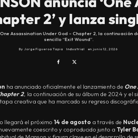
SON anuncia ‘One A
pter 2’ y lanza sing
 One Assassination Under God – Chapter 2, la continuación de
sencillo “Exit Wound”.
By
Jorge Figueroa Tapia
Industrial
en
junio 12, 2026
on
ha anunciado oficialmente el lanzamiento de
One 
hapter 2
, la continuación de su álbum de 2024 y el s
etapa creativa que ha marcado su regreso discográfi
jo llegará el próximo
14 de agosto
a través de
Nucl
nuevamente coescrito y coproducido junto a
Tyler B
itual de Manson y figura clave en el desarrollo de s