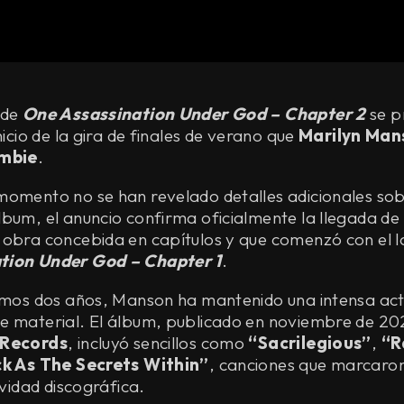
 de
One Assassination Under God – Chapter 2
se p
nicio de la gira de finales de verano que
Marilyn Man
mbie
.
momento no se han revelado detalles adicionales sob
bum, el anuncio confirma oficialmente la llegada de 
 obra concebida en capítulos y que comenzó con el 
tion Under God – Chapter 1
.
timos dos años, Manson ha mantenido una intensa act
e material. El álbum, publicado en noviembre de 20
 Records
, incluyó sencillos como
“Sacrilegious”
,
“R
ck As The Secrets Within”
, canciones que marcaron
ividad discográfica.