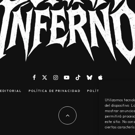
EDITORIAL
POLÍTICA DE PRIVACIDAD
POLÍTICA DE COOKIES
Utilizamos tecnol
del dispositivo. 
mostrar anuncios 
permitirá procesa
este sitio. No co
ciertas caracterís