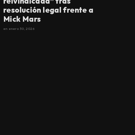
reivindicada” tras
resolución legal frente a
Mick Mars
en
enero 30, 2026