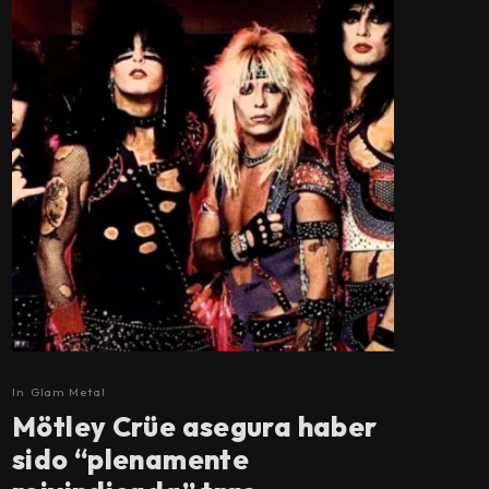
In
Glam Metal
Mötley Crüe asegura haber
sido “plenamente