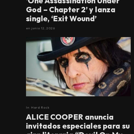
‘One Assassination Under
God – Chapter 2’ y lanza
single, ‘Exit Wound’
en
junio 12, 2026
In
Hard Rock
ALICE COOPER anuncia
invitados especiales para su