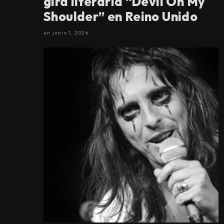
gira literaria “Devil On My
Shoulder” en Reino Unido
en
junio 1, 2026