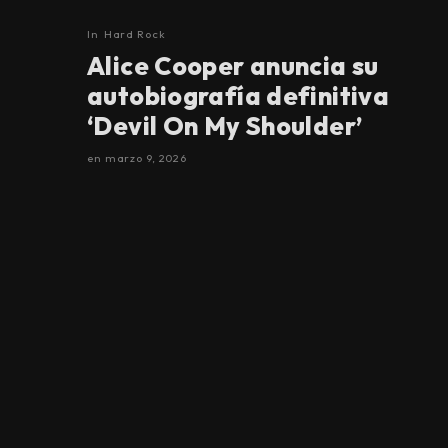
In
Hard Rock
Alice Cooper anuncia su
autobiografía definitiva
‘Devil On My Shoulder’
en
marzo 9, 2026