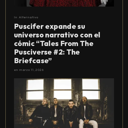
In
Alternativo
Puscifer expande su
universo narrativo con el
cómic “Tales From The
Pusciverse #2: The
Briefcase”
en
marzo 11, 2026