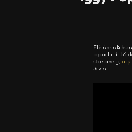
El icónico
b
ha a
a partir del 6 
streaming,
aqu
disco.