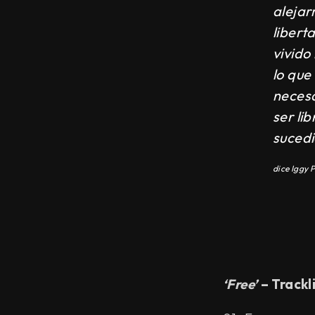
alejar
libert
vivido
lo que
necesa
ser li
sucedi
dice Iggy 
‘Free’
– Trackli