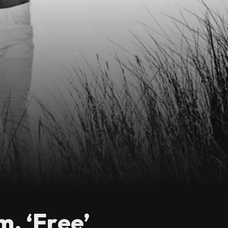
, ‘Free’