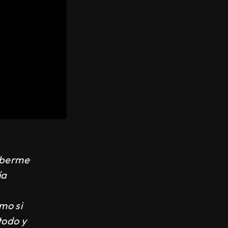
haberme
ía
mo si
todo y