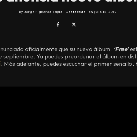
By
Jorge Figueroa Tapia
Destacado
en
julio 18, 2019
nunciado oficialmente que su nuevo álbum,
‘Free’
est
de septiembre. Ya puedes preordenar el álbum en disti
í
. Más adelante, puedes escuchar el primer sencillo