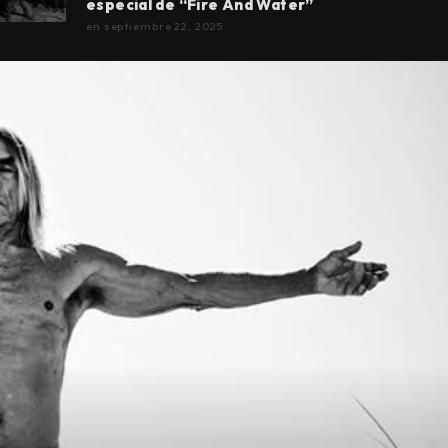
especial de “Fire And Water”
en
septiembre 22, 2025