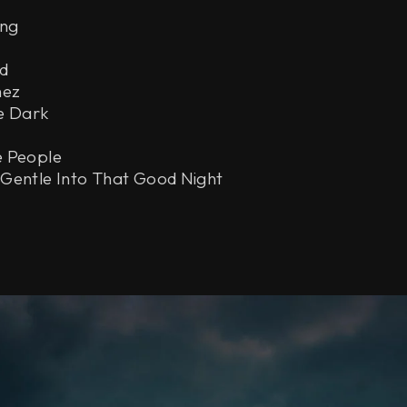
ing
d
hez
e Dark
e People
Gentle Into That Good Night