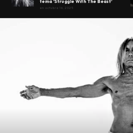
tema ‘Struggle With The Beast’
en
octubre 16, 2025