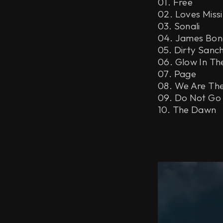
01. Free
02. Loves Miss
03. Sonali
04. James Bon
05. Dirty Sanc
06. Glow In Th
07. Page
08. We Are Th
09. Do Not Go 
10. The Dawn