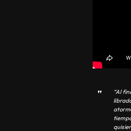
“Al fi
librad
atorme
tiempo
quisie