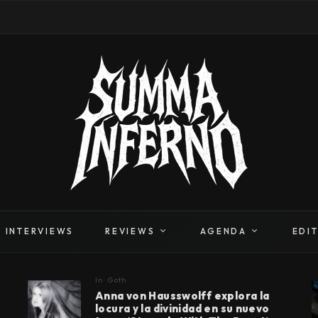
INTERVIEWS
REVIEWS
AGENDA
EDI
In
Goth
Anna von Hausswolff explora la
locura y la divinidad en su nuevo