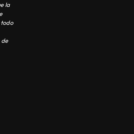
e la
e
 todo
n de