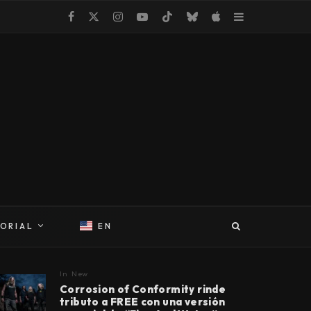
TORIAL
EN
In
New
Corrosion of Conformity rinde
tributo a FREE con una versión