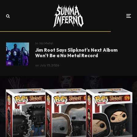
In
Nü Metal
Jim Root Says Slipknot's Next Album
Won't Be a Nu Metal Record
on
July 15, 2026