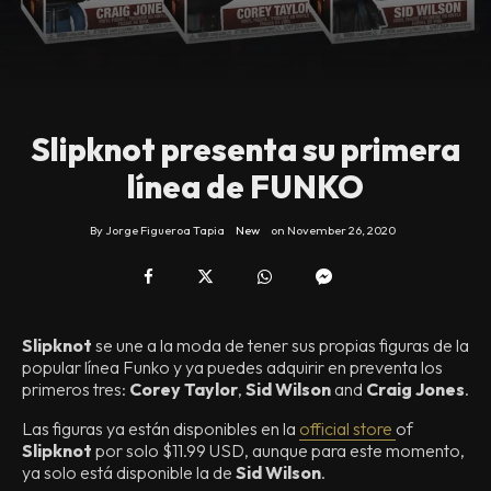
Slipknot presenta su primera
línea de FUNKO
By
Jorge Figueroa Tapia
New
on
November 26, 2020
Slipknot
se une a la moda de tener sus propias figuras de la
popular línea Funko y ya puedes adquirir en preventa los
primeros tres:
Corey Taylor
,
Sid Wilson
and
Craig Jones
.
Las figuras ya están disponibles en la
official store
of
Slipknot
por solo $11.99 USD, aunque para este momento,
ya solo está disponible la de
Sid Wilson
.