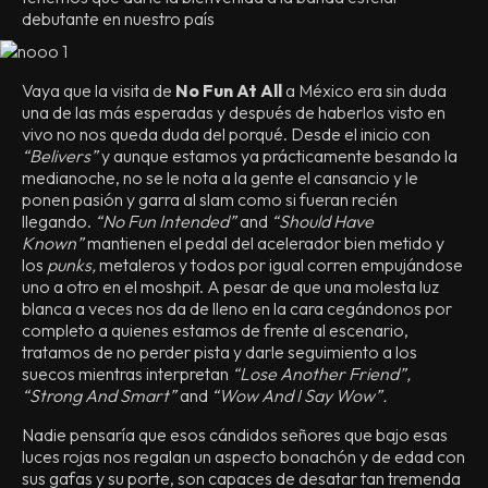
debutante en nuestro país
Vaya que la visita de
No Fun At All
a México era sin duda
una de las más esperadas y después de haberlos visto en
vivo no nos queda duda del porqué. Desde el inicio con
“Belivers”
y aunque estamos ya prácticamente besando la
medianoche, no se le nota a la gente el cansancio y le
ponen pasión y garra al slam como si fueran recién
llegando.
“No Fun Intended”
and
“Should Have
Known”
mantienen el pedal del acelerador bien metido y
los
punks,
metaleros y todos por igual corren empujándose
uno a otro en el moshpit. A pesar de que una molesta luz
blanca a veces nos da de lleno en la cara cegándonos por
completo a quienes estamos de frente al escenario,
tratamos de no perder pista y darle seguimiento a los
suecos mientras interpretan
“Lose Another Friend”,
“Strong And Smart”
and
“Wow And I Say Wow”.
Nadie pensaría que esos cándidos señores que bajo esas
luces rojas nos regalan un aspecto bonachón y de edad con
sus gafas y su porte, son capaces de desatar tan tremenda