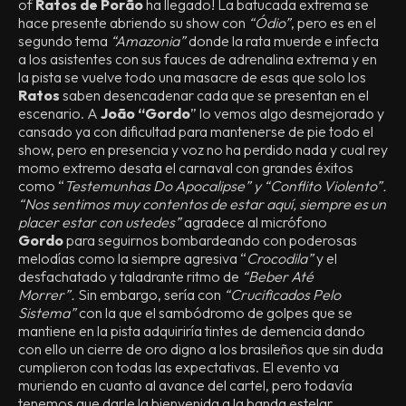
of
Ratos de Porão
ha llegado! La batucada extrema se
hace presente abriendo su show con
“Ódio”
, pero es en el
segundo tema
“Amazonia”
donde la rata muerde e infecta
a los asistentes con sus fauces de adrenalina extrema y en
la pista se vuelve todo una masacre de esas que solo los
Ratos
saben desencadenar cada que se presentan en el
escenario. A
João “Gordo
” lo vemos algo desmejorado y
cansado ya con dificultad para mantenerse de pie todo el
show, pero en presencia y voz no ha perdido nada y cual rey
momo extremo desata el carnaval con grandes éxitos
como “
Testemunhas Do Apocalipse” y “Conflito Violento”.
“Nos sentimos muy contentos de estar aquí, siempre es un
placer estar con ustedes”
agradece al micrófono
Gordo
para seguirnos bombardeando con poderosas
melodías como la siempre agresiva “
Crocodila”
y el
desfachatado y taladrante ritmo de
“Beber Até
Morrer”.
Sin embargo, sería con
“Crucificados Pelo
Sistema”
con la que el sambódromo de golpes que se
mantiene en la pista adquiriría tintes de demencia dando
con ello un cierre de oro digno a los brasileños que sin duda
cumplieron con todas las expectativas. El evento va
muriendo en cuanto al avance del cartel, pero todavía
tenemos que darle la bienvenida a la banda estelar