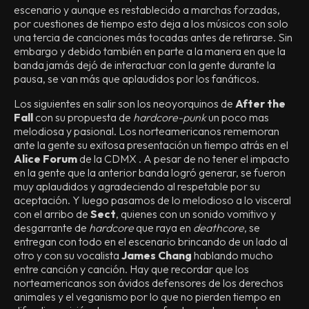
escenario y aunque es restablecido a marchas forzadas,
por cuestiones de tiempo esto deja a los músicos con solo
una tercia de canciones más tocadas antes de retirarse. Sin
embargo y debido también en parte a la manera en que la
banda jamás dejó de interactuar con la gente durante la
pausa, se van más que aplaudidos por los fanáticos.
Los siguientes en salir son los neoyorquinos de
After the
Fall
con su propuesta de
hardcore-punk
un poco mas
melodiosa y pasional. Los norteamericanos rememoran
ante la gente su exitosa presentación un tiempo atrás en el
Alice Forum
de la CDMX . A pesar de no tener el impacto
en la gente que la anterior banda logró generar, se fueron
muy aplaudidos y agradeciendo al respetable por su
aceptación. Y luego pasamos de lo melodioso a lo visceral
con el arribo de
Sect
, quienes con un sonido vomitivo y
desgarrante de
hardcore
que raya en
deathcore
, se
entregan con todo en el escenario brincando de un lado al
otro y con su vocalista
James Chang
hablando mucho
entre canción y canción. Hay que recordar que los
norteamericanos son ávidos defensores de los derechos
animales y el veganismo por lo que no pierden tiempo en