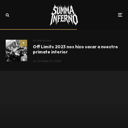
In
Hardcore
5
Off Limits 2023 nos hizo sacar a nuestro
primate interior
on
October 14, 2023