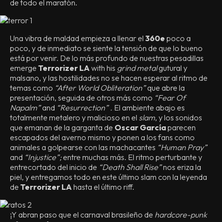
de todo el maratón.
Una vibra de maldad empieza a llenar el
360e
poco a
poco, y de inmediato se siente la tensión de que lo bueno
está por venir. De lo más profundo de nuestras pesadillas
emerge
Terrorizer LA
with his
grind metal
gutural y
malsano, y las hostilidades no se hacen esperar al ritmo de
temas como
“After World Obliteration”
que abre la
presentación, seguida de otros más como
“Fear Of
Napalm”
and
“Resurrection” .
El ambiente abajo es
totalmente metalero y malicioso en el
slam
, y los sonidos
que emanan de la garganta de
Oscar García
parecen
escapados del averno mismo y ponen a los fans como
animales a golpearse con las machacantes
“Human Pray”
and
“Injustice”;
entre muchas más. El ritmo perturbante y
entrecortado del inicio de
“Death Shall Rise”
nos eriza la
piel, y entregamos todo en este último slam con la leyenda
de
Terrorizer LA
hasta el último riff.
¡Y abran paso que el carnaval brasileño de
hardcore-punk