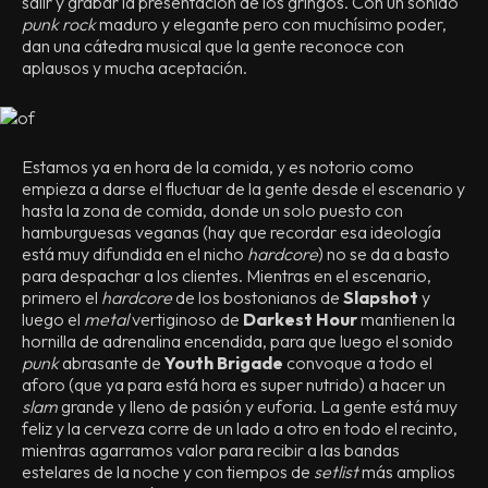
salir y grabar la presentación de los gringos. Con un sonido
punk rock
maduro y elegante pero con muchísimo poder,
dan una cátedra musical que la gente reconoce con
aplausos y mucha aceptación.
Estamos ya en hora de la comida, y es notorio como
empieza a darse el fluctuar de la gente desde el escenario y
hasta la zona de comida, donde un solo puesto con
hamburguesas veganas (hay que recordar esa ideología
está muy difundida en el nicho
hardcore
) no se da a basto
para despachar a los clientes. Mientras en el escenario,
primero el
hardcore
de los bostonianos de
Slapshot
y
luego el
metal
vertiginoso de
Darkest Hour
mantienen la
hornilla de adrenalina encendida, para que luego el sonido
punk
abrasante de
Youth Brigade
convoque a todo el
aforo (que ya para está hora es super nutrido) a hacer un
slam
grande y lleno de pasión y euforia. La gente está muy
feliz y la cerveza corre de un lado a otro en todo el recinto,
mientras agarramos valor para recibir a las bandas
estelares de la noche y con tiempos de
setlist
más amplios