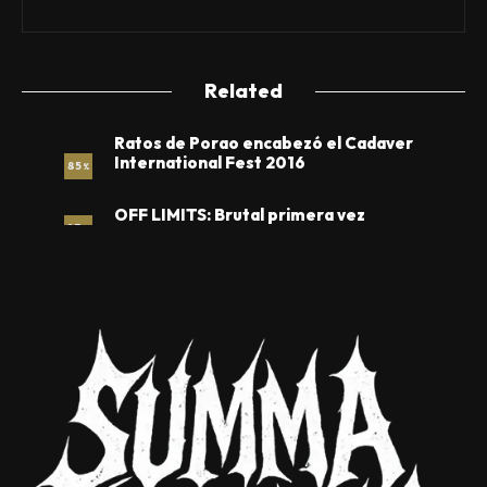
Related
Ratos de Porao encabezó el Cadaver
International Fest 2016
85
%
OFF LIMITS: Brutal primera vez
97
%