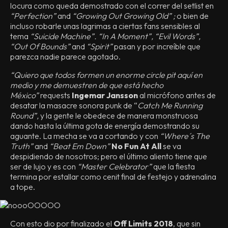
locura como queda demostrado con el correr del setlist en
“Perfection”
and
“Growing Out Growing Old” ;
o bien de
incluso robarle unas lagrimas a ciertas fans sensibles al
tema
“Suicide Machine”. “In A Moment”, “Evil Words”,
“Out Of Bounds”
and
“Spirit”
pasan y por increíble que
parezca nadie parece agotado.
“Quiero que todos formen un enorme circle pit aquí en
medio y me demuestren de que está hecho
México”
requests
Ingemar Jansson
al micrófono antes de
desatar la masacre sonora punk de “
Catch Me Running
Round”,
y la gente le obedece de manera monstruosa
dando hasta la última gota de energía demostrando su
aguante. La mecha se va a cortando y con
“Where´s The
Truth”
and
“Beat Em Down”
No Fun At All
se va
despidiendo de nosotros; pero el último aliento tiene que
ser de lujo y es con
“Master Celebrator”
que la fiesta
termina por estallar como cenit final de festejo y adrenalina
a tope.
Con esto dio por finalizado el
Off Limits 2018
, que sin