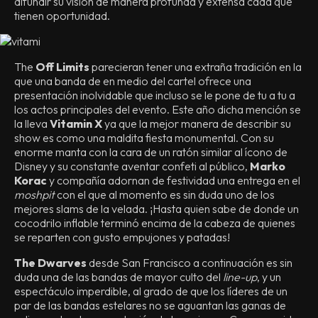
difundir su visión de manera profunda y extensa cada que
tienen oportunidad.
The
Off Limits
parecieran tener una extraña tradición en la
que una banda de en medio del cartel ofrece una
presentación inolvidable que incluso se le pone de tu a tu a
los actos principales del evento. Este año dicha mención se
la lleva
Vitamin X
ya que la mejor manera de describir su
show es como una maldita fiesta monumental. Con su
enorme manta con la cara de un ratón similar al ícono de
Disney y su constante aventar confeti al público,
Marko
Korac
y compañía adornan de festividad una entrega en el
moshpit
con el que al momento es sin duda uno de los
mejores slams de la velada. ¡Hasta quien sabe de donde un
cocodrilo inflable terminó encima de la cabeza de quienes
se reparten con gusto empujones y patadas!
The Dwarves
desde San Francisco a continuación es sin
duda una de las bandas de mayor culto del
line-up
, y un
espectáculo imperdible, al grado de que los líderes de un
par de las bandas estelares no se aguantan las ganas de