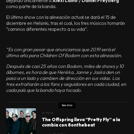
dejando únicamente a
Alexi Laiho
y
Daniel Freyberg
como parte de la banda.
El último show con la alineación actual se dará el 15 de
diciembre en Helsinki, tras el cual, los tres músicos tomarán
“caminos diferentes respecto a su vida”.
“Es con gran pesar que anunciamos que 2019 será el
último año para Children Of Bodom con esta alineación.
Después de casi 25 años con Bodom, miles de shows y 10
álbumes, es hora de que Henkka, Janne y Jaska den un
paso a un lado y cambien de dirección en sus vidas. Los
tres extrañarán a los fans y seguidores en cada ciudad, en
cada país que la banda haya tocado.
See also
In
Punk
The Offspring lleva “Pretty Fly” a la
cumbia con 8onthebeat