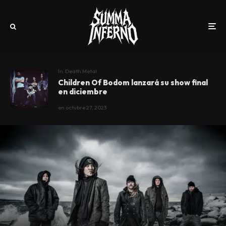
In
Death Metal
Children Of Bodom lanzará su show final
en diciembre
en
octubre 27, 2023