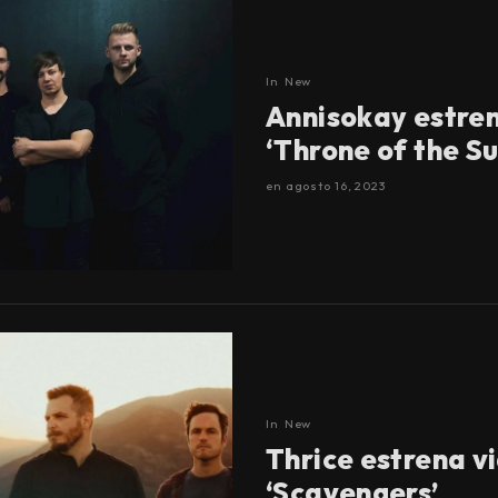
In
New
Annisokay estren
‘Throne of the Su
en
agosto 16, 2023
In
New
Thrice estrena v
‘Scavengers’