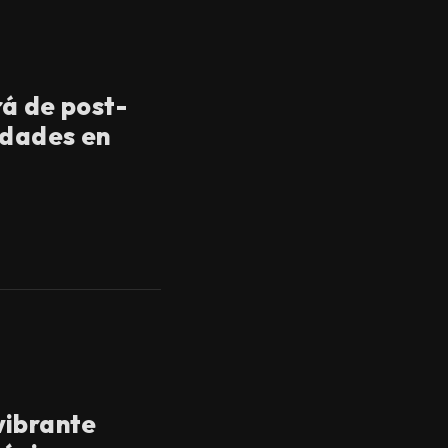
á de post-
udades en
vibrante