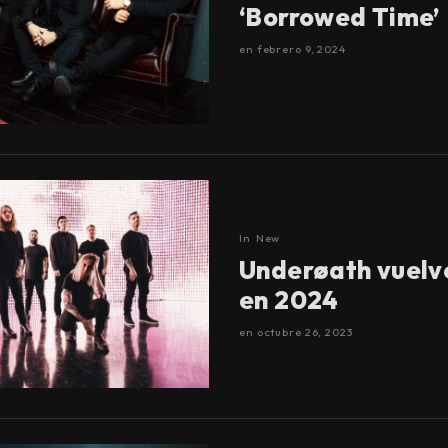
‘Borrowed Time’
en
febrero 9, 2024
In
New
Underøath vuelv
en 2024
en
octubre 26, 2023