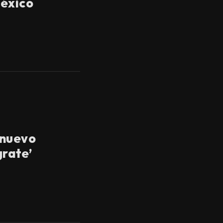
México
 nuevo
grate’