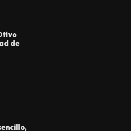
Otivo
dad de
encillo,