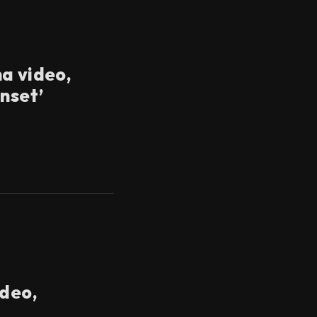
a video,
nset’
ideo,