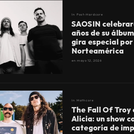
In
Post-Hardcore
SAOSIN celebrar
años de su álbum
gira especial por
Norteamérica
en
mayo 12, 2026
In
Mathcore
The Fall Of Troy 
Alicia: un show c
categoría de imp