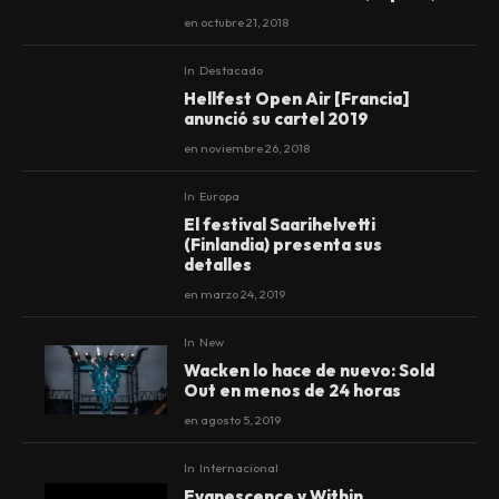
en
octubre 21, 2018
In
Destacado
Hellfest Open Air [Francia]
anunció su cartel 2019
en
noviembre 26, 2018
In
Europa
El festival Saarihelvetti
(Finlandia) presenta sus
detalles
en
marzo 24, 2019
In
New
Wacken lo hace de nuevo: Sold
Out en menos de 24 horas
en
agosto 5, 2019
In
Internacional
Evanescence y Within