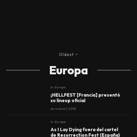
Oldest
Europa
In
Europa
¡HELLFEST [Francia] presentó
su lineup oficial
en
marzo 1, 2018
In
Europa
As I Lay Dying fuera del cartel
de Resurrection Fest (España)