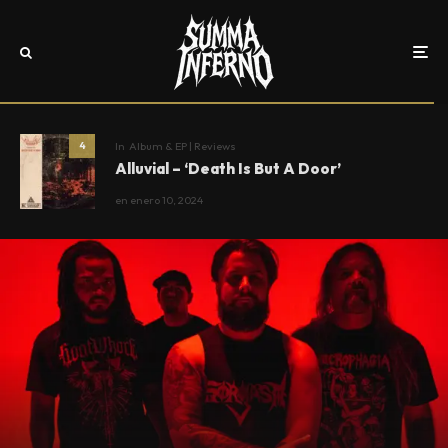
In
Album & EP | Reviews
4
Alluvial – ‘Death Is But A Door’
en
enero 10, 2024