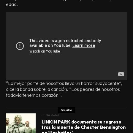
edad.
“La mejor parte de nosotros lleva un horror subyacente”,
dice la banda sobre la canción. “Los peores de nosotros
todavía tenemos corazón”.
See also
In
Nü Metal
LINKIN PARK documenta su regreso
tras la muerte de Chester Bennington
en ‘Unshatter’