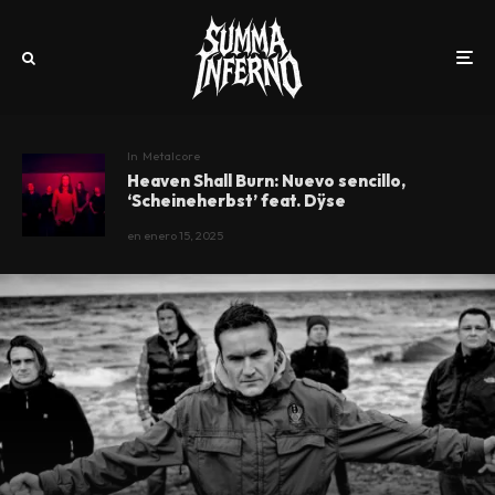
In
Metalcore
Heaven Shall Burn: Nuevo sencillo,
‘Scheineherbst’ feat. Dÿse
en
enero 15, 2025