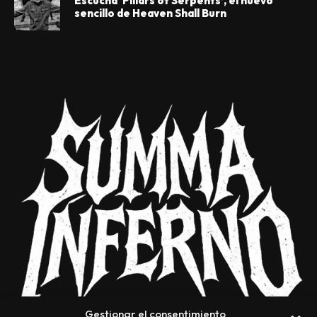
Escucha ‘Pillars of Serpents’, el nuevo
sencillo de Heaven Shall Burn
Gestionar el consentimiento