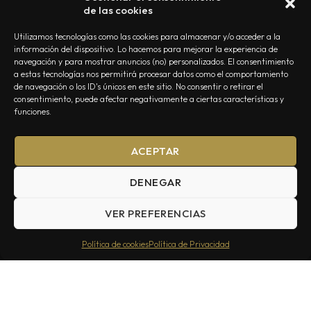
de las cookies
Utilizamos tecnologías como las cookies para almacenar y/o acceder a la
información del dispositivo. Lo hacemos para mejorar la experiencia de
navegación y para mostrar anuncios (no) personalizados. El consentimiento
a estas tecnologías nos permitirá procesar datos como el comportamiento
NOSOTROS
CONTACTO
EDITORIAL
POLÍTICA DE PRIVACIDAD
de navegación o los ID's únicos en este sitio. No consentir o retirar el
consentimiento, puede afectar negativamente a ciertas características y
POLÍTICA DE COOKIES
TÉRMINOS Y CONDICIONES
funciones.
ACEPTAR
DENEGAR
VER PREFERENCIAS
Summa Inferno — Todos los Derechos Reservados © 2026
Política de cookies
Política de Privacidad