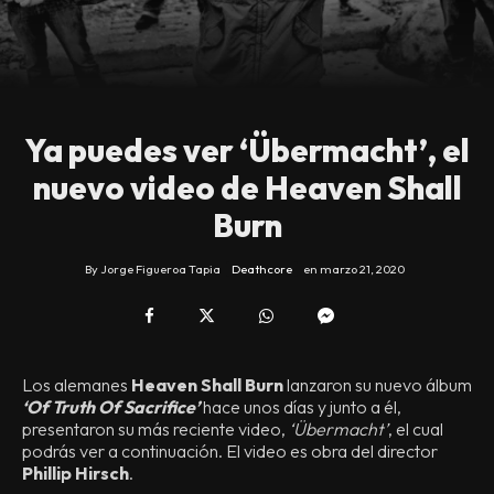
Ya puedes ver ‘Übermacht’, el
nuevo video de Heaven Shall
Burn
By
Jorge Figueroa Tapia
Deathcore
en
marzo 21, 2020
Los alemanes
Heaven Shall Burn
lanzaron su nuevo álbum
‘Of Truth Of Sacrifice’
hace unos días y junto a él,
presentaron su más reciente video,
‘Übermacht’
, el cual
podrás ver a continuación. El video es obra del director
Phillip Hirsch
.