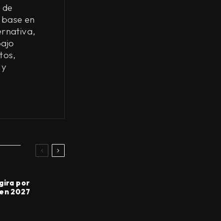
 de
 base en
ernativa,
bajo
tos,
 y
gira por
 en 2027