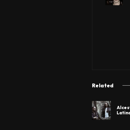
Related
Alces
Latin