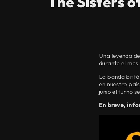
The Sisters o
Una leyenda de
durante el mes 
La banda britá
en nuestro país
junio el turno 
En breve, info