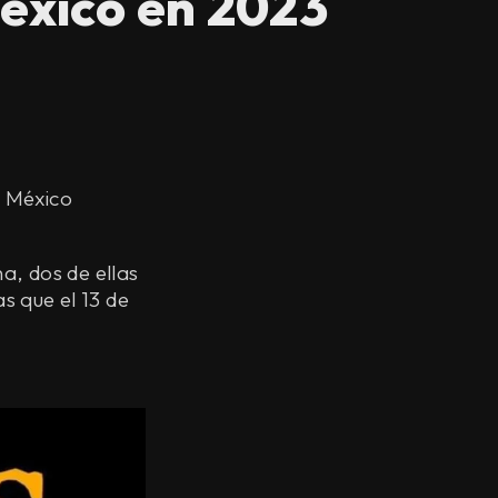
México en 2023
a México
a, dos de ellas
as que el 13 de