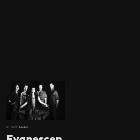
In
Goth Metal
Evanescen