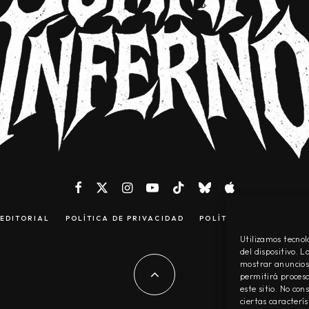
EDITORIAL
POLÍTICA DE PRIVACIDAD
POLÍTICA DE COOKIES
Utilizamos tecnol
del dispositivo. 
mostrar anuncios 
permitirá procesa
este sitio. No co
ciertas caracterís