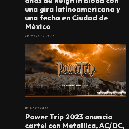
años de Reign In Blood con
una gira latinoamericana y
una fecha en Ciudad de
México
en
mayo 29, 2026
In
Destacado
Power Trip 2023 anuncia
cartel con Metallica, AC/DC,