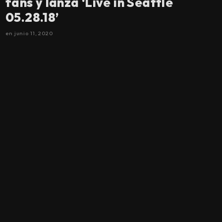
fans y lanza ‘Live in Seattle
05.28.18’
en
junio 11, 2020