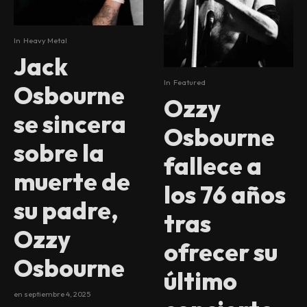
In
Heavy Metal
Jack
In
Featured
Osbourne
Ozzy
se sincera
Osbourne
sobre la
fallece a
muerte de
los 76 años
su padre,
tras
Ozzy
ofrecer su
Osbourne
último
en
septiembre 4, 2025