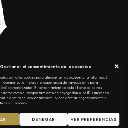
Gestionar el consentimiento de las cookies
TÉRMINOS Y CONDICIONES
ogías como las cookies para almacenar y/o acceder a la información
Lo hacemos para mejorar la experiencia de navegación y para
(no) personalizados. El consentimiento a estas tecnologías nos
r datos como el comportamiento de navegación o los ID's únicos en
nsentir o retirar el consentimiento, puede afectar negativamente a
ticas y funciones.
TAR
DENEGAR
VER PREFERENCIAS