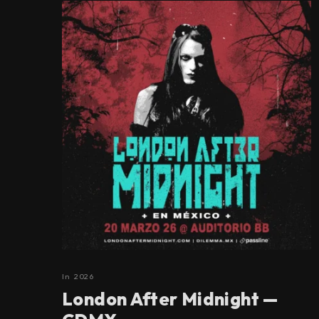
In
2026
London After Midnight —